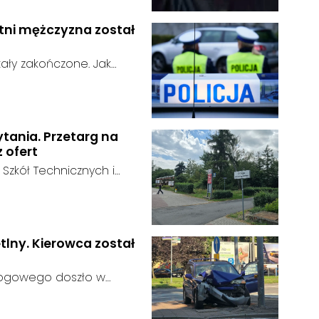
nach popołudniowych w
go momentu nie nawiązał
etni mężczyzna został
ały zakończone. Jak
n odnaleziony w sobotę, 1
u:
w powiecie raciborskim,
ytania. Przetarg na
z ofert
 Szkół Technicznych i
 zakończył się bez
:
ainteresowania terenem
 zgłosił się żaden
tlny. Kierowca został
rogowego doszło w
 kierujący samochodem
gnalizator świetlny.