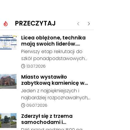
PRZECZYTAJ
Poprzednie
Następne
Licea oblężone, technika
mają swoich liderów.
Znamy wstępne wyniki
Pierwszy etap rekrutacji do
rekrutacji do szkół w
szkół ponadpodstawowych
powiecie
prowadzonych przez Powiat
Data dodania artykułu:
13.07.2026
Kędzierzyńsko-Kozielski
Miasto wystawiło
pokazuje coraz wyraźniejsze
zabytkową kamienicę w
preferencje tegorocznych
Porcie na sprzedaż. W
Jeden z najpiękniejszych i
absolwentów szkół
dawnym hotelu mają
najbardziej rozpoznawalnych,
podstawowych. Dane dotyczą
powstać mieszkania
ale też najbardziej
Data dodania artykułu:
09.07.2026
kandydatów, którzy wskazali
niszczejących budynków Koźla
dany oddział jako pierwszy
Zderzył się z trzema
Portu został wystawiony na
wybór, dlatego nie stanowią
samochodami i
sprzedaż. Gmina Kędzierzyn-
jeszcze ostatecznego wyniku
kontynuował jazdę. Seria
Dziś przed godziną 8:00 na