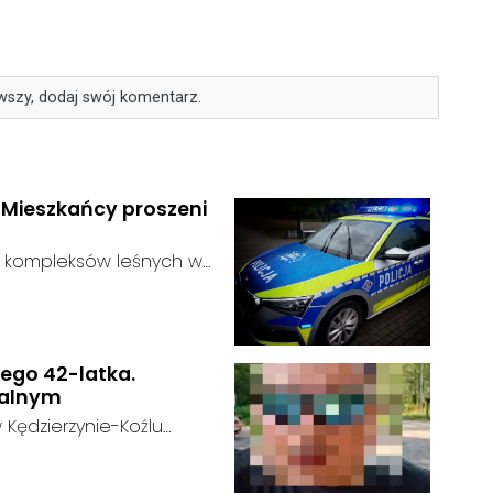
wszy, dodaj swój komentarz.
. Mieszkańcy proszeni
ie kompleksów leśnych w
ustalić, funkcjonariusze
:
dać niebezpieczne
zagrożenie dla osób
nego 42-latka.
nalnym
 Kędzierzynie-Koźlu
t w kryzysie
u:
 na swoje życie. Ostatni