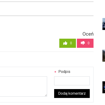
Oceń
0
0
Podpis
Dodaj komentarz