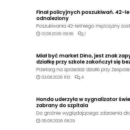
raz był widziany 31 lipca 2026 w godzi
rejonie miejscowości w Goszyce. Od te
Finał policyjnych poszukiwań. 42-l
kontaktu z rodziną.
odnaleziony
Poszukiwania 42-letniego mężczyzny zost
poinformowała opolska policja, został o
Data dodania artykułu:
Liczba komentarzy artykuł
01.08.2026 09:36
1
sierpnia, na terenie kompleksu leśnego 
w województwie śląskim.
Miał być market Dino, jest znak zap
działkę przy szkole zakończył się be
Przetarg na sprzedaż działki przy Zespole
Ogólnokształcących w Kędzierzynie-Koźlu
Data dodania artykułu:
Liczba komentarzy artykułu
03.08.2026 11:12
4
rozstrzygnięcia. Mimo wcześniejszego z
ze strony sieci Dino, do postępowania nie
oferent.
Honda uderzyła w sygnalizator świe
zabrany do szpitala
Do groźnie wyglądającego zdarzenia d
środę rano w Koźlu. Około godziny 6:30
Data dodania artykułu:
05.08.2026 08:29
marki Honda zjechał z drogi i uderzył w sy