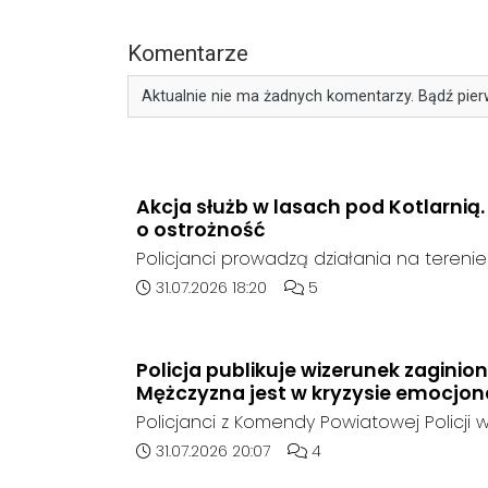
Komentarze
Aktualnie nie ma żadnych komentarzy. Bądź pier
Akcja służb w lasach pod Kotlarnią
o ostrożność
Policjanci prowadzą działania na teren
rejonie gminy Bierawa. Jak udało nam się 
Data dodania artykułu:
Liczba komentarzy artykułu
31.07.2026 18:20
5
poszukują mężczyzny, który może posia
narzędzie, nieoficjalnie broń i stanowić 
postronnych.
Policja publikuje wizerunek zaginio
Mężczyzna jest w kryzysie emocjo
Policjanci z Komendy Powiatowej Policji w
poszukują zaginionego 42-latka, który jes
Data dodania artykułu:
Liczba komentarzy artykuł
31.07.2026 20:07
4
emocjonalnym i może chcieć targnąć się