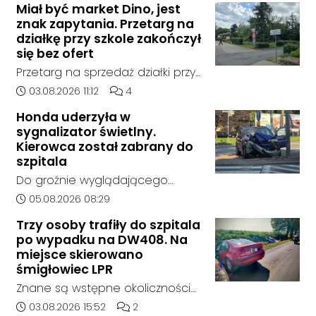
Miał być market Dino, jest
policja, został on odnaleziony w
znak zapytania. Przetarg na
sobotę, 1 sierpnia, na terenie
działkę przy szkole zakończył
kompleksu leśnego w powiecie
się bez ofert
raciborskim, w województwie
Przetarg na sprzedaż działki przy
śląskim.
Zespole Szkół Technicznych i
Data dodania artykułu:
Liczba komentarzy artykułu:
03.08.2026 11:12
4
Ogólnokształcących w
Honda uderzyła w
Kędzierzynie-Koźlu zakończył się
sygnalizator świetlny.
bez rozstrzygnięcia. Mimo
Kierowca został zabrany do
wcześniejszego zainteresowania
szpitala
terenem ze strony sieci Dino, do
Do groźnie wyglądającego
postępowania nie zgłosił się
zdarzenia drogowego doszło w
Data dodania artykułu:
05.08.2026 08:29
żaden oferent.
środę rano w Koźlu. Około
Trzy osoby trafiły do szpitala
godziny 6:30 kierujący
po wypadku na DW408. Na
samochodem marki Honda
miejsce skierowano
zjechał z drogi i uderzył w
śmigłowiec LPR
sygnalizator świetlny.
Znane są wstępne okoliczności
zdarzenia drogowego, do
Data dodania artykułu:
Liczba komentarzy artykułu:
03.08.2026 15:52
2