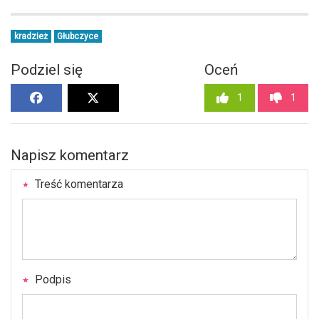
kradzież
Głubczyce
Podziel się
Oceń
1
1
Napisz komentarz
Treść komentarza
Podpis