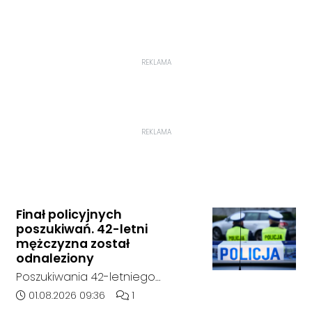
REKLAMA
REKLAMA
Finał policyjnych
poszukiwań. 42-letni
mężczyzna został
odnaleziony
Poszukiwania 42-letniego
mężczyzny zostały zakończone.
Data dodania artykułu:
Liczba komentarzy artykułu:
01.08.2026 09:36
1
Jak poinformowała opolska