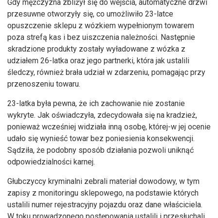
Gdy mężczyzna zbliżył się do wejścia, automatyczne drzwi
przesuwne otworzyły się, co umożliwiło 23-latce
opuszczenie sklepu z wózkiem wypełnionym towarem
poza strefą kas i bez uiszczenia należności. Następnie
skradzione produkty zostały wyładowane z wózka z
udziałem 26-latka oraz jego partnerki, która jak ustalili
śledczy, również brała udział w zdarzeniu, pomagając przy
przenoszeniu towaru.
23-latka była pewna, że ich zachowanie nie zostanie
wykryte. Jak oświadczyła, zdecydowała się na kradzież,
ponieważ wcześniej widziała inną osobę, której-w jej ocenie
udało się wynieść towar bez poniesienia konsekwencji.
Sądziła, że podobny sposób działania pozwoli uniknąć
odpowiedzialności karnej.
Głubczyccy kryminalni zebrali materiał dowodowy, w tym
zapisy z monitoringu sklepowego, na podstawie których
ustalili numer rejestracyjny pojazdu oraz dane właściciela.
W toku prowadzonego postępowania ustalili i przesłuchali