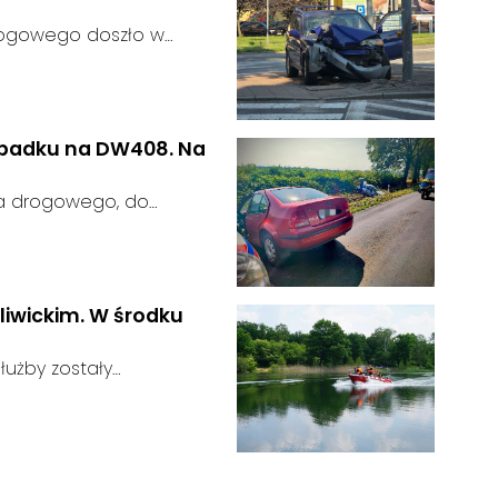
rogowego doszło w
 kierujący samochodem
gnalizator świetlny.
wypadku na DW408. Na
ia drogowego, do
rodze wojewódzkiej nr
u:
liwickim. W środku
użby zostały
głoszeniu od
u:
zająca zauważyła
tórego zawartość