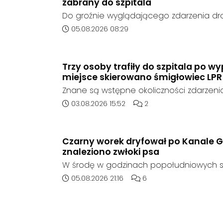
zabrany do szpitala
Do groźnie wyglądającego zdarzenia d
środę rano w Koźlu. Około godziny 6:30
Data dodania artykułu:
05.08.2026 08:29
marki Honda zjechał z drogi i uderzył w sy
Trzy osoby trafiły do szpitala po 
miejsce skierowano śmigłowiec LPR
Znane są wstępne okoliczności zdarzen
którego doszło około godziny 14:30 na d
Data dodania artykułu:
Liczba komentarzy artykuł
03.08.2026 15:52
2
408 pomiędzy Starym Koźlem a Bierawą.
Czarny worek dryfował po Kanale G
znaleziono zwłoki psa
W środę w godzinach popołudniowych sł
zadysponowane nad Kanał Gliwicki po z
Data dodania artykułu:
Liczba komentarzy artykuł
05.08.2026 21:16
6
zaniepokojonego świadka. Osoba zgłas
unoszący się na wodzie czarny worek, k
wzbudziła jej niepokój.