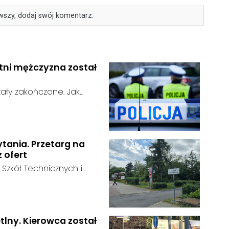
wszy, dodaj swój komentarz.
etni mężczyzna został
ały zakończone. Jak
n odnaleziony w sobotę, 1
u:
w powiecie raciborskim,
ytania. Przetarg na
z ofert
 Szkół Technicznych i
 zakończył się bez
:
ainteresowania terenem
 zgłosił się żaden
tlny. Kierowca został