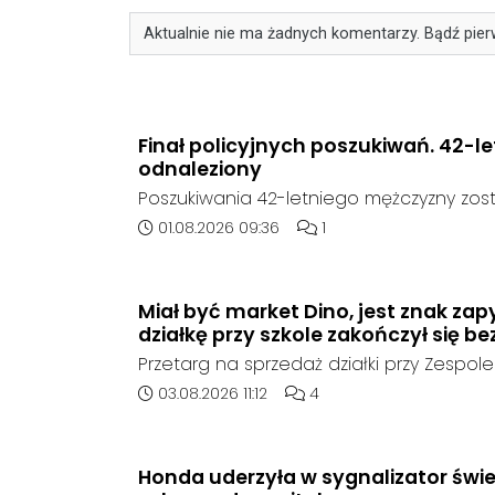
Aktualnie nie ma żadnych komentarzy. Bądź pier
Finał policyjnych poszukiwań. 42-l
odnaleziony
Poszukiwania 42-letniego mężczyzny zost
poinformowała opolska policja, został o
Data dodania artykułu:
Liczba komentarzy artykuł
01.08.2026 09:36
1
sierpnia, na terenie kompleksu leśnego 
w województwie śląskim.
Miał być market Dino, jest znak zap
działkę przy szkole zakończył się be
Przetarg na sprzedaż działki przy Zespole
Ogólnokształcących w Kędzierzynie-Koźlu
Data dodania artykułu:
Liczba komentarzy artykułu
03.08.2026 11:12
4
rozstrzygnięcia. Mimo wcześniejszego z
ze strony sieci Dino, do postępowania nie
oferent.
Honda uderzyła w sygnalizator świe