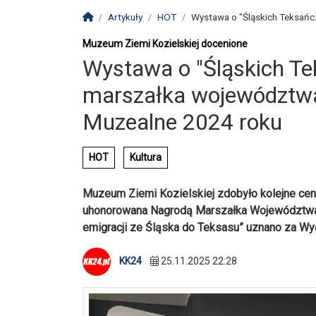
Strona główna
Artykuły
HOT
Wystawa o "Śląskich Teksańcz
Muzeum Ziemi Kozielskiej docenione
Wystawa o "Śląskich Te
marszałka województwa
Muzealne 2024 roku
HOT
Kultura
Muzeum Ziemi Kozielskiej zdobyło kolejne cenn
uhonorowana Nagrodą Marszałka Województwa 
emigracji ze Śląska do Teksasu” uznano za Wy
KK24
25.11.2025 22:28