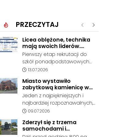
PRZECZYTAJ
Poprzednie
Następne
Licea oblężone, technika
mają swoich liderów.
Znamy wstępne wyniki
Pierwszy etap rekrutacji do
rekrutacji do szkół w
szkół ponadpodstawowych
powiecie
prowadzonych przez Powiat
Data dodania artykułu:
13.07.2026
Kędzierzyńsko-Kozielski
Miasto wystawiło
pokazuje coraz wyraźniejsze
zabytkową kamienicę w
preferencje tegorocznych
Porcie na sprzedaż. W
Jeden z najpiękniejszych i
absolwentów szkół
dawnym hotelu mają
najbardziej rozpoznawalnych,
podstawowych. Dane dotyczą
powstać mieszkania
ale też najbardziej
Data dodania artykułu:
09.07.2026
kandydatów, którzy wskazali
niszczejących budynków Koźla
dany oddział jako pierwszy
Zderzył się z trzema
Portu został wystawiony na
wybór, dlatego nie stanowią
samochodami i
sprzedaż. Gmina Kędzierzyn-
jeszcze ostatecznego wyniku
kontynuował jazdę. Seria
Dziś przed godziną 8:00 na