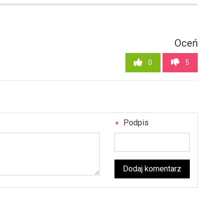
Oceń
0
5
Podpis
Dodaj komentarz