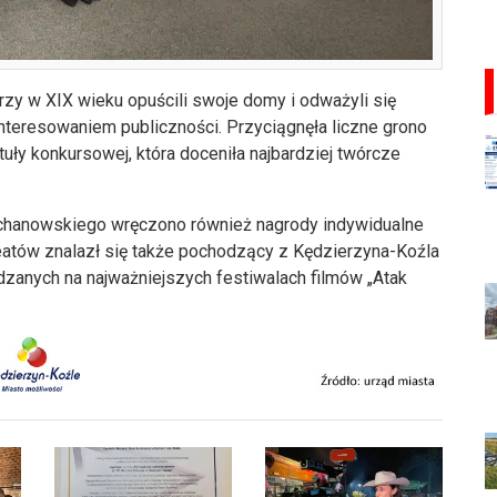
y w XIX wieku opuścili swoje domy i odważyli się
nteresowaniem publiczności. Przyciągnęła liczne grono
uły konkursowej, która doceniła najbardziej twórcze
ochanowskiego wręczono również nagrody indywidualne
ureatów znalazł się także pochodzący z Kędzierzyna-Koźla
dzanych na najważniejszych festiwalach filmów „Atak