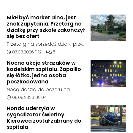
Miał być market Dino, jest
znak zapytania. Przetarg na
działkę przy szkole zakończył
się bez ofert
Przetarg na sprzedaż działki przy
Zespole Szkół Technicznych i
Data dodania artykułu:
Liczba komentarzy artykułu:
03.08.2026 11:12
5
Ogólnokształcących w
Nocna akcja strażaków w
Kędzierzynie-Koźlu zakończył się
kozielskim szpitalu. Zapaliło
bez rozstrzygnięcia. Mimo
się łóżko, jedna osoba
wcześniejszego zainteresowania
poszkodowana
terenem ze strony sieci Dino, do
Nocą doszło do pożaru na
postępowania nie zgłosił się
jednym z oddziałów szpitala w
Data dodania artykułu:
09.08.2026 09:04
żaden oferent.
Kędzierzynie-Koźlu. Zapaliło się
Honda uderzyła w
łóżko, a ogień szybko został
sygnalizator świetlny.
opanowany przez strażaków.
Kierowca został zabrany do
Jedna osoba została
szpitala
poszkodowana i otrzymała