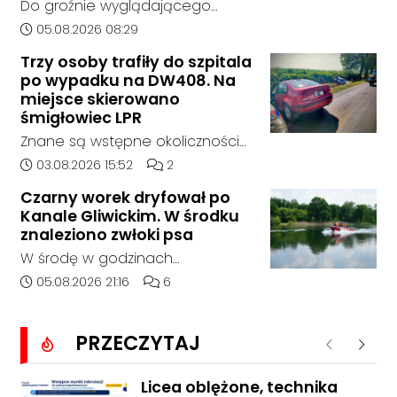
Do groźnie wyglądającego
pomoc na miejscu.
zdarzenia drogowego doszło w
Data dodania artykułu:
05.08.2026 08:29
środę rano w Koźlu. Około
Trzy osoby trafiły do szpitala
godziny 6:30 kierujący
po wypadku na DW408. Na
samochodem marki Honda
miejsce skierowano
zjechał z drogi i uderzył w
śmigłowiec LPR
sygnalizator świetlny.
Znane są wstępne okoliczności
zdarzenia drogowego, do
Data dodania artykułu:
Liczba komentarzy artykułu:
03.08.2026 15:52
2
którego doszło około godziny
Czarny worek dryfował po
14:30 na drodze wojewódzkiej nr
Kanale Gliwickim. W środku
408 pomiędzy Starym Koźlem a
znaleziono zwłoki psa
Bierawą.
W środę w godzinach
popołudniowych służby zostały
Data dodania artykułu:
Liczba komentarzy artykułu:
05.08.2026 21:16
6
zadysponowane nad Kanał
Gliwicki po zgłoszeniu od
PRZECZYTAJ
zaniepokojonego świadka.
Poprzednie
Nastę
Osoba zgłaszająca zauważyła
unoszący się na wodzie czarny
Licea oblężone, technika