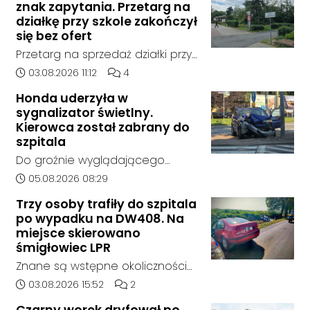
znak zapytania. Przetarg na
sobotę, 1 sierpnia, na terenie
działkę przy szkole zakończył
kompleksu leśnego w powiecie
się bez ofert
raciborskim, w województwie
Przetarg na sprzedaż działki przy
śląskim.
Zespole Szkół Technicznych i
Data dodania artykułu:
Liczba komentarzy artykułu:
03.08.2026 11:12
4
Ogólnokształcących w
Honda uderzyła w
Kędzierzynie-Koźlu zakończył się
sygnalizator świetlny.
bez rozstrzygnięcia. Mimo
Kierowca został zabrany do
wcześniejszego zainteresowania
szpitala
terenem ze strony sieci Dino, do
Do groźnie wyglądającego
postępowania nie zgłosił się
zdarzenia drogowego doszło w
Data dodania artykułu:
05.08.2026 08:29
żaden oferent.
środę rano w Koźlu. Około
Trzy osoby trafiły do szpitala
godziny 6:30 kierujący
po wypadku na DW408. Na
samochodem marki Honda
miejsce skierowano
zjechał z drogi i uderzył w
śmigłowiec LPR
sygnalizator świetlny.
Znane są wstępne okoliczności
zdarzenia drogowego, do
Data dodania artykułu:
Liczba komentarzy artykułu:
03.08.2026 15:52
2
którego doszło około godziny