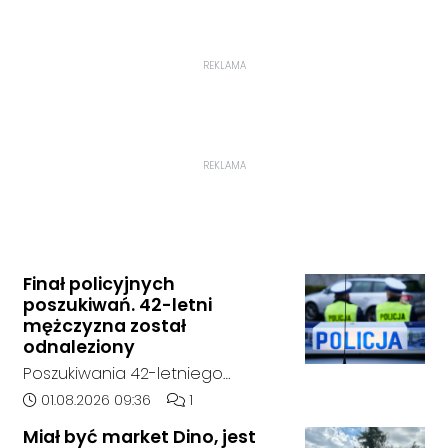
REKLAMA
REKLAMA
Finał policyjnych
poszukiwań. 42-letni
mężczyzna został
odnaleziony
Poszukiwania 42-letniego
mężczyzny zostały zakończone.
Data dodania artykułu:
Liczba komentarzy artykułu:
01.08.2026 09:36
1
Jak poinformowała opolska
Miał być market Dino, jest
policja, został on odnaleziony w