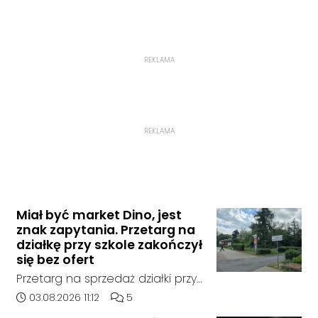
REKLAMA
REKLAMA
Miał być market Dino, jest
znak zapytania. Przetarg na
działkę przy szkole zakończył
się bez ofert
Przetarg na sprzedaż działki przy
Zespole Szkół Technicznych i
Data dodania artykułu:
Liczba komentarzy artykułu:
03.08.2026 11:12
5
Ogólnokształcących w