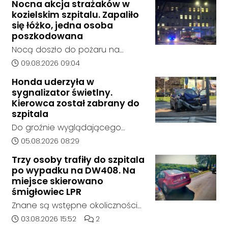
Nocna akcja strażaków w
Kędzierzynie-Koźlu zakończył się
kozielskim szpitalu. Zapaliło
bez rozstrzygnięcia. Mimo
się łóżko, jedna osoba
wcześniejszego zainteresowania
poszkodowana
terenem ze strony sieci Dino, do
Nocą doszło do pożaru na
postępowania nie zgłosił się
jednym z oddziałów szpitala w
Data dodania artykułu:
09.08.2026 09:04
żaden oferent.
Kędzierzynie-Koźlu. Zapaliło się
Honda uderzyła w
łóżko, a ogień szybko został
sygnalizator świetlny.
opanowany przez strażaków.
Kierowca został zabrany do
Jedna osoba została
szpitala
poszkodowana i otrzymała
Do groźnie wyglądającego
pomoc na miejscu.
zdarzenia drogowego doszło w
Data dodania artykułu:
05.08.2026 08:29
środę rano w Koźlu. Około
Trzy osoby trafiły do szpitala
godziny 6:30 kierujący
po wypadku na DW408. Na
samochodem marki Honda
miejsce skierowano
zjechał z drogi i uderzył w
śmigłowiec LPR
sygnalizator świetlny.
Znane są wstępne okoliczności
zdarzenia drogowego, do
Data dodania artykułu:
Liczba komentarzy artykułu:
03.08.2026 15:52
2