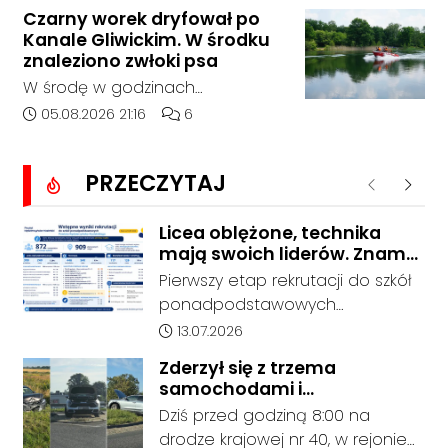
którego doszło około godziny
Czarny worek dryfował po
14:30 na drodze wojewódzkiej nr
Kanale Gliwickim. W środku
408 pomiędzy Starym Koźlem a
znaleziono zwłoki psa
Bierawą.
W środę w godzinach
popołudniowych służby zostały
Data dodania artykułu:
Liczba komentarzy artykułu:
05.08.2026 21:16
6
zadysponowane nad Kanał
Gliwicki po zgłoszeniu od
PRZECZYTAJ
zaniepokojonego świadka.
Poprzednie
Nastę
Osoba zgłaszająca zauważyła
unoszący się na wodzie czarny
Licea oblężone, technika
mają swoich liderów. Znamy
worek, którego zawartość
wstępne wyniki rekrutacji do
wzbudziła jej niepokój.
Pierwszy etap rekrutacji do szkół
szkół w powiecie
ponadpodstawowych
prowadzonych przez Powiat
Data dodania artykułu:
13.07.2026
Kędzierzyńsko-Kozielski pokazuje
Zderzył się z trzema
coraz wyraźniejsze preferencje
samochodami i
tegorocznych absolwentów szkół
kontynuował jazdę. Seria
Dziś przed godziną 8:00 na
podstawowych. Dane dotyczą
kolizji na Drodze Krajowej nr
drodze krajowej nr 40, w rejonie