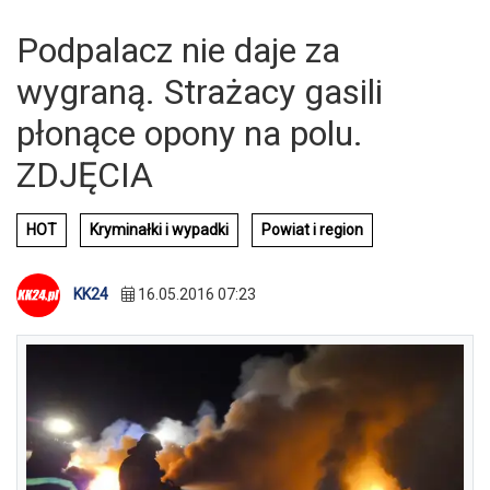
Podpalacz nie daje za
wygraną. Strażacy gasili
płonące opony na polu.
ZDJĘCIA
HOT
Kryminałki i wypadki
Powiat i region
KK24
16.05.2016 07:23