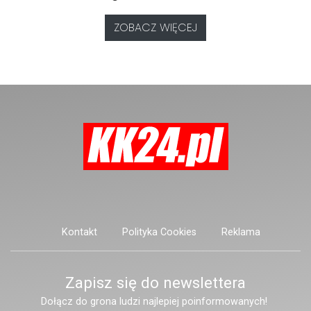
dużym zainteresowaniem
nam się ustalić, funkcjonariusze
pasażerów.
poszukują mężczyzny, który może
ZOBACZ WIĘCEJ
posiadać niebezpieczne
narzędzie, nieoficjalnie broń i
stanowić zagrożenie dla osób
postronnych.
Kontakt
Polityka Cookies
Reklama
Zapisz się do newslettera
Dołącz do grona ludzi najlepiej poinformowanych!