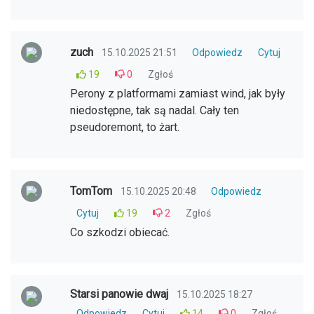
zuch
15.10.2025 21:51
Odpowiedz
Cytuj
19
0
Zgłoś
Perony z platformami zamiast wind, jak były
niedostępne, tak są nadal. Cały ten
pseudoremont, to żart.
TomTom
15.10.2025 20:48
Odpowiedz
Cytuj
19
2
Zgłoś
Co szkodzi obiecać.
Starsi panowie dwaj
15.10.2025 18:27
Odpowiedz
Cytuj
14
0
Zgłoś