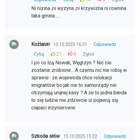
Ni nizina ,ni wyzyna ,ni krzywizna ni rownina
taka gmina.....
Koźlanin
15.10.2025 16:21
Odpowiedz
Cytuj
27
0
Zgłoś
I po co łżą Nowak, Węgrzyn ? Nic nie
zostanie zrobione... A czemu nic nie robią w
sprawie : że wojewoda chce relokacji
imigrantów bo jak nie to samorządy nie
otrzymają unijnej kasy ? A że to jedna banda
to się ludzie nie zdziwcie iż pojawią się
ciapaci inżynierowie
Szkoda słów
15.10.2025 15:22
Odpowiedz