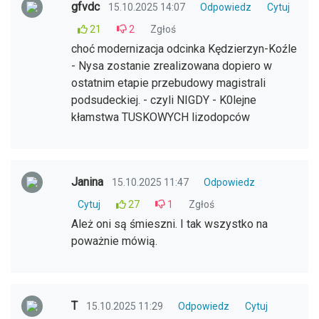
gfvdc
15.10.2025 14:07
Odpowiedz
Cytuj
21
2
Zgłoś
choć modernizacja odcinka Kędzierzyn-Koźle
- Nysa zostanie zrealizowana dopiero w
ostatnim etapie przebudowy magistrali
podsudeckiej. - czyli NIGDY - K0lejne
kłamstwa TUSKOWYCH lizodopców
Janina
15.10.2025 11:47
Odpowiedz
Cytuj
27
1
Zgłoś
Ależ oni są śmieszni. I tak wszystko na
poważnie mówią.
T
15.10.2025 11:29
Odpowiedz
Cytuj