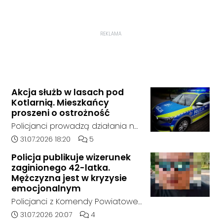
REKLAMA
Akcja służb w lasach pod
Kotlarnią. Mieszkańcy
proszeni o ostrożność
Policjanci prowadzą działania na
terenie kompleksów leśnych w
Data dodania artykułu:
Liczba komentarzy artykułu:
31.07.2026 18:20
5
rejonie gminy Bierawa. Jak udało
Policja publikuje wizerunek
nam się ustalić, funkcjonariusze
zaginionego 42-latka.
poszukują mężczyzny, który może
Mężczyzna jest w kryzysie
posiadać niebezpieczne
emocjonalnym
narzędzie, nieoficjalnie broń i
Policjanci z Komendy Powiatowej
stanowić zagrożenie dla osób
Policji w Kędzierzynie-Koźlu
Data dodania artykułu:
Liczba komentarzy artykułu:
31.07.2026 20:07
4
postronnych.