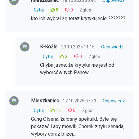
mieszkaniec
18.10.2025 20:42
Odpowiedz
Cytuj
8
0
Zgłoś
kto ich wybrał że teraz krytykujecie ???????
K-Koźle
23.10.2025 11:15
Odpowiedz
Cytuj
3
0
Zgłoś
Chyba jasne, że krytyka nie jest od
wyborców tych Panów...
Mieszkaniec
17.10.2025 07:33
Odpowiedz
Cytuj
15
0
Zgłoś
Gang Olsena, żałosny spektakl. Byle się
pokazać i aby mówili. Chórek z tyłu żenada,
wybory coraz bliżej...