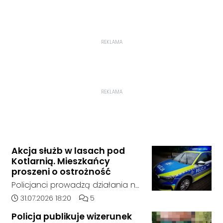
REKLAMA
REKLAMA
Akcja służb w lasach pod
Kotlarnią. Mieszkańcy
proszeni o ostrożność
Policjanci prowadzą działania na
terenie kompleksów leśnych w
Data dodania artykułu:
Liczba komentarzy artykułu:
31.07.2026 18:20
5
rejonie gminy Bierawa. Jak udało
Policja publikuje wizerunek
nam się ustalić, funkcjonariusze