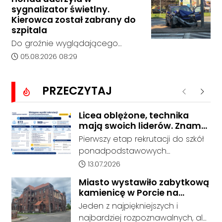
Kędzierzynie-Koźlu zakończył się
sygnalizator świetlny.
bez rozstrzygnięcia. Mimo
Kierowca został zabrany do
wcześniejszego zainteresowania
szpitala
terenem ze strony sieci Dino, do
Do groźnie wyglądającego
postępowania nie zgłosił się
zdarzenia drogowego doszło w
Data dodania artykułu:
05.08.2026 08:29
żaden oferent.
środę rano w Koźlu. Około
godziny 6:30 kierujący
PRZECZYTAJ
samochodem marki Honda
Poprzednie
Nastę
zjechał z drogi i uderzył w
sygnalizator świetlny.
Licea oblężone, technika
mają swoich liderów. Znamy
wstępne wyniki rekrutacji do
Pierwszy etap rekrutacji do szkół
szkół w powiecie
ponadpodstawowych
prowadzonych przez Powiat
Data dodania artykułu:
13.07.2026
Kędzierzyńsko-Kozielski pokazuje
Miasto wystawiło zabytkową
coraz wyraźniejsze preferencje
kamienicę w Porcie na
tegorocznych absolwentów szkół
sprzedaż. W dawnym hotelu
Jeden z najpiękniejszych i
podstawowych. Dane dotyczą
mają powstać mieszkania
najbardziej rozpoznawalnych, ale