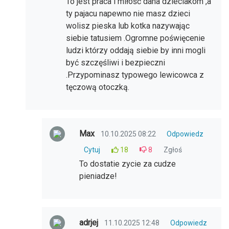
To jest praca i miłość dana dzieciakom ,a
ty pajacu napewno nie masz dzieci
wolisz pieska lub kotka nazywając
siebie tatusiem .Ogromne poświęcenie
ludzi którzy oddają siebie by inni mogli
być szczęśliwi i bezpieczni
.Przypominasz typowego lewicowca z
tęczową otoczką.
Max
10.10.2025 08:22
Odpowiedz
Cytuj
18
8
Zgłoś
To dostatie zycie za cudze
pieniadze!
adrjej
11.10.2025 12:48
Odpowiedz