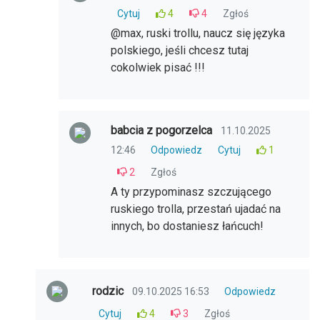
Cytuj
4
4
Zgłoś
@max, ruski trollu, naucz się języka
polskiego, jeśli chcesz tutaj
cokolwiek pisać !!!
babcia z pogorzelca
11.10.2025
12:46
Odpowiedz
Cytuj
1
2
Zgłoś
A ty przypominasz szczującego
ruskiego trolla, przestań ujadać na
innych, bo dostaniesz łańcuch!
rodzic
09.10.2025 16:53
Odpowiedz
Cytuj
4
3
Zgłoś