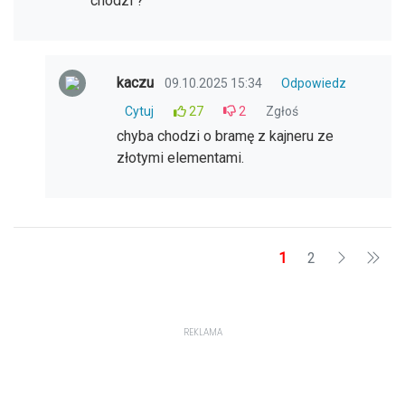
chodzi ?
kaczu
09.10.2025 15:34
Odpowiedz
Cytuj
27
2
Zgłoś
chyba chodzi o bramę z kajneru ze
złotymi elementami.
1
2
REKLAMA