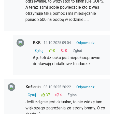
ogrzewanie, to wszystko to finansuje GOPS.
A teraz sami sobie powiedzcie kto z was
otrzymuje taką pomoc i ma miesięcznie
ponad 2600 na osobę w rodzinie.......
KKK
14.10.2025 09:04
Odpowiedz
Cytuj
0
0
Zgłoś
A jeżeli dziecko jest niepełnosprawne
dostawają dodatkowe fundusze.
Koźlanin
08.10.2025 20:22
Odpowiedz
Cytuj
37
4
Zgłoś
Jeśli zdjęcie jest aktualne, to nie widzę tam
większego zagrożenia ze strony bramy. O co