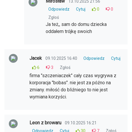
Mirosław
13.10.2025 21:56
Odpowiedz
Cytuj
0
0
Zgłoś
Ja też,, sam do domu dziecka
oddałem trójkę swoich
Jacek
09.10.2025 16:40
Odpowiedz
Cytuj
6
3
Zgłoś
firma "szczeniaczek" cały czas wygrywa z
korporacja "bobas". nie jest za późno na
zmiany. miłość do bliźniego to nie jest
wymiana korzyści.
Leon z browaru
09.10.2025 16:21
Odpowiedz
Cytuj
30
7
Zgłoś