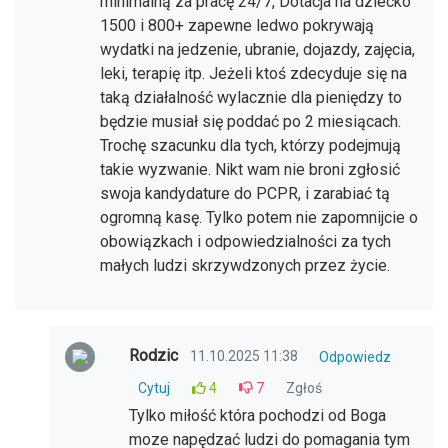
minimalną za pracę 24/7, Dotacja na dziecko
1500 i 800+ zapewne ledwo pokrywają
wydatki na jedzenie, ubranie, dojazdy, zajęcia,
leki, terapię itp. Jeżeli ktoś zdecyduje się na
taką działalność wylacznie dla pieniędzy to
będzie musiał się poddać po 2 miesiącach.
Trochę szacunku dla tych, którzy podejmują
takie wyzwanie. Nikt wam nie broni zgłosić
swoja kandydature do PCPR, i zarabiać tą
ogromną kasę. Tylko potem nie zapomnijcie o
obowiązkach i odpowiedzialności za tych
małych ludzi skrzywdzonych przez życie.
Rodzic
11.10.2025 11:38
Odpowiedz
Cytuj
4
7
Zgłoś
Tylko miłość która pochodzi od Boga
moze napędzać ludzi do pomagania tym