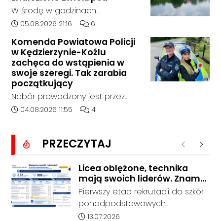
Bierawą.
W środę w godzinach
popołudniowych służby zostały
Data dodania artykułu:
Liczba komentarzy artykułu:
05.08.2026 21:16
6
zadysponowane nad Kanał
Komenda Powiatowa Policji
Gliwicki po zgłoszeniu od
w Kędzierzynie-Koźlu
zaniepokojonego świadka.
zachęca do wstąpienia w
Osoba zgłaszająca zauważyła
swoje szeregi. Tak zarabia
unoszący się na wodzie czarny
początkujący
worek, którego zawartość
Nabór prowadzony jest przez
wzbudziła jej niepokój.
cały rok, a dokumenty można
Data dodania artykułu:
Liczba komentarzy artykułu:
04.08.2026 11:55
4
składać osobiście lub
elektronicznie. Początkujący
PRZECZYTAJ
funkcjonariusz może otrzymywać
Poprzednie
Nastę
od 5311 do 6530 zł netto, zależnie
od wieku, etapu szkolenia i
Licea oblężone, technika
mają swoich liderów. Znamy
miejsca służby.
wstępne wyniki rekrutacji do
Pierwszy etap rekrutacji do szkół
szkół w powiecie
ponadpodstawowych
prowadzonych przez Powiat
Data dodania artykułu:
13.07.2026