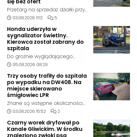
się bez ofert
Przetarg na sprzedaż działki przy
Zespole Szkół Technicznych i
Data dodania artykułu:
Liczba komentarzy artykułu:
03.08.2026 11:12
5
Ogólnokształcących w
Honda uderzyła w
Kędzierzynie-Koźlu zakończył się
sygnalizator świetlny.
bez rozstrzygnięcia. Mimo
Kierowca został zabrany do
wcześniejszego zainteresowania
szpitala
terenem ze strony sieci Dino, do
Do groźnie wyglądającego
postępowania nie zgłosił się
zdarzenia drogowego doszło w
Data dodania artykułu:
05.08.2026 08:29
żaden oferent.
środę rano w Koźlu. Około
Trzy osoby trafiły do szpitala
godziny 6:30 kierujący
po wypadku na DW408. Na
samochodem marki Honda
miejsce skierowano
zjechał z drogi i uderzył w
śmigłowiec LPR
sygnalizator świetlny.
Znane są wstępne okoliczności
zdarzenia drogowego, do
Data dodania artykułu:
Liczba komentarzy artykułu:
03.08.2026 15:52
2
którego doszło około godziny
Czarny worek dryfował po
14:30 na drodze wojewódzkiej nr
Kanale Gliwickim. W środku
408 pomiędzy Starym Koźlem a
znaleziono zwłoki psa