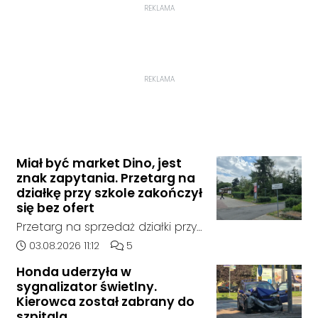
REKLAMA
REKLAMA
Miał być market Dino, jest
znak zapytania. Przetarg na
działkę przy szkole zakończył
się bez ofert
Przetarg na sprzedaż działki przy
Zespole Szkół Technicznych i
Data dodania artykułu:
Liczba komentarzy artykułu:
03.08.2026 11:12
5
Ogólnokształcących w
Honda uderzyła w
Kędzierzynie-Koźlu zakończył się
sygnalizator świetlny.
bez rozstrzygnięcia. Mimo
Kierowca został zabrany do
wcześniejszego zainteresowania
szpitala