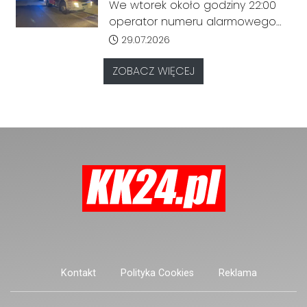
tragicznym odkryciem
We wtorek około godziny 22:00
narzędzie, nieoficjalnie broń i
operator numeru alarmowego
stanowić zagrożenie dla osób
odebrał zgłoszenie od
Data dodania artykułu:
29.07.2026
postronnych.
zaniepokojonych członków
rodziny, którzy od dłuższego
ZOBACZ WIĘCEJ
czasu nie mieli kontaktu z kobietą
mieszkającą przy ulicy Marii
Konopnickiej.
Kontakt
Polityka Cookies
Reklama