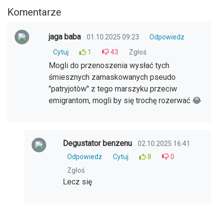
Komentarze
jaga baba
01.10.2025 09:23
Odpowiedz
Cytuj
1
43
Zgłoś
Mogli do przenoszenia wysłać tych
śmiesznych zamaskowanych pseudo
"patryjotòw" z tego marszyku przeciw
emigrantom, mogli by się trochę rozerwać 😂
Degustator benzenu
02.10.2025 16:41
Odpowiedz
Cytuj
8
0
Zgłoś
Lecz się