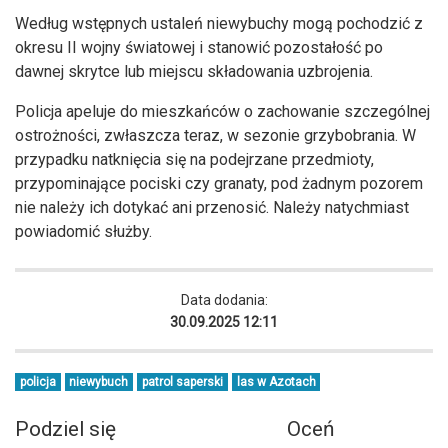
Według wstępnych ustaleń niewybuchy mogą pochodzić z
okresu II wojny światowej i stanowić pozostałość po
dawnej skrytce lub miejscu składowania uzbrojenia.
Policja apeluje do mieszkańców o zachowanie szczególnej
ostrożności, zwłaszcza teraz, w sezonie grzybobrania. W
przypadku natknięcia się na podejrzane przedmioty,
przypominające pociski czy granaty, pod żadnym pozorem
nie należy ich dotykać ani przenosić. Należy natychmiast
powiadomić służby.
Data dodania:
30.09.2025 12:11
policja
niewybuch
patrol saperski
las w Azotach
Podziel się
Oceń