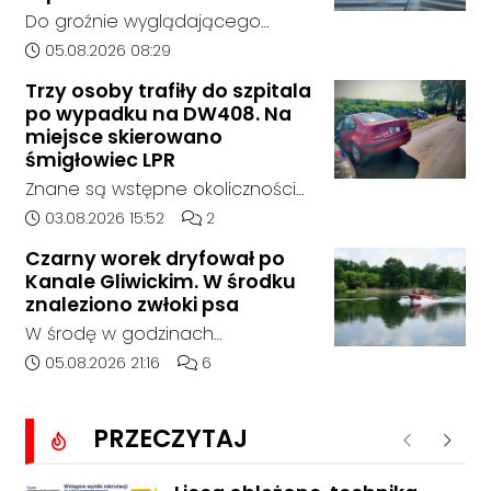
terenem ze strony sieci Dino, do
Do groźnie wyglądającego
postępowania nie zgłosił się
zdarzenia drogowego doszło w
Data dodania artykułu:
05.08.2026 08:29
żaden oferent.
środę rano w Koźlu. Około
Trzy osoby trafiły do szpitala
godziny 6:30 kierujący
po wypadku na DW408. Na
samochodem marki Honda
miejsce skierowano
zjechał z drogi i uderzył w
śmigłowiec LPR
sygnalizator świetlny.
Znane są wstępne okoliczności
zdarzenia drogowego, do
Data dodania artykułu:
Liczba komentarzy artykułu:
03.08.2026 15:52
2
którego doszło około godziny
Czarny worek dryfował po
14:30 na drodze wojewódzkiej nr
Kanale Gliwickim. W środku
408 pomiędzy Starym Koźlem a
znaleziono zwłoki psa
Bierawą.
W środę w godzinach
popołudniowych służby zostały
Data dodania artykułu:
Liczba komentarzy artykułu:
05.08.2026 21:16
6
zadysponowane nad Kanał
Gliwicki po zgłoszeniu od
PRZECZYTAJ
zaniepokojonego świadka.
Poprzednie
Nastę
Osoba zgłaszająca zauważyła