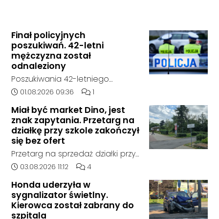
Finał policyjnych
poszukiwań. 42-letni
mężczyzna został
odnaleziony
Poszukiwania 42-letniego
mężczyzny zostały zakończone.
Data dodania artykułu:
Liczba komentarzy artykułu:
01.08.2026 09:36
1
Jak poinformowała opolska
Miał być market Dino, jest
policja, został on odnaleziony w
znak zapytania. Przetarg na
sobotę, 1 sierpnia, na terenie
działkę przy szkole zakończył
kompleksu leśnego w powiecie
się bez ofert
raciborskim, w województwie
Przetarg na sprzedaż działki przy
śląskim.
Zespole Szkół Technicznych i
Data dodania artykułu:
Liczba komentarzy artykułu:
03.08.2026 11:12
4
Ogólnokształcących w
Honda uderzyła w
Kędzierzynie-Koźlu zakończył się
sygnalizator świetlny.
bez rozstrzygnięcia. Mimo
Kierowca został zabrany do
wcześniejszego zainteresowania
szpitala