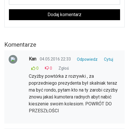
Dodaj komentarz
Komentarze
Kan
04.05.2016 22:33
Odpowiedz
Cytuj
0
0
Zgłoś
Czyżby powtórka z rozrywki , za
poprzedniego prezydenta był skalniak teraz
ma być rondo, pytam kto na ty zarobi czyżby
znowu jakaś kumotera radnych abyt nabić
kieszenie swoim kolesiom. POWRÓT DO
PRZESZŁOŚCI