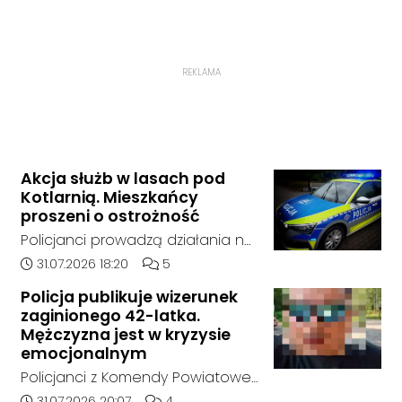
REKLAMA
Akcja służb w lasach pod
Kotlarnią. Mieszkańcy
proszeni o ostrożność
Policjanci prowadzą działania na
terenie kompleksów leśnych w
Data dodania artykułu:
Liczba komentarzy artykułu:
31.07.2026 18:20
5
rejonie gminy Bierawa. Jak udało
Policja publikuje wizerunek
nam się ustalić, funkcjonariusze
zaginionego 42-latka.
poszukują mężczyzny, który może
Mężczyzna jest w kryzysie
posiadać niebezpieczne
emocjonalnym
narzędzie, nieoficjalnie broń i
Policjanci z Komendy Powiatowej
stanowić zagrożenie dla osób
Policji w Kędzierzynie-Koźlu
Data dodania artykułu:
Liczba komentarzy artykułu:
31.07.2026 20:07
4