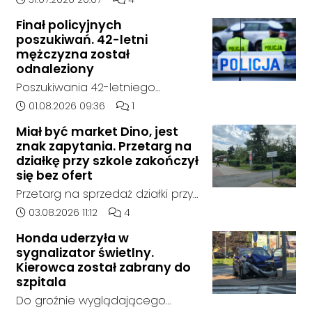
postronnych.
poszukują zaginionego 42-latka,
Finał policyjnych
który jest w kryzysie
poszukiwań. 42-letni
emocjonalnym i może chcieć
mężczyzna został
targnąć się na swoje życie.
odnaleziony
Ostatni raz był widziany 31 lipca
Poszukiwania 42-letniego
2026 w godzinach
mężczyzny zostały zakończone.
Data dodania artykułu:
Liczba komentarzy artykułu:
01.08.2026 09:36
1
popołudniowych w rejonie
Jak poinformowała opolska
miejscowości w Goszyce. Od
Miał być market Dino, jest
policja, został on odnaleziony w
znak zapytania. Przetarg na
tego momentu nie nawiązał
sobotę, 1 sierpnia, na terenie
działkę przy szkole zakończył
kontaktu z rodziną.
kompleksu leśnego w powiecie
się bez ofert
raciborskim, w województwie
Przetarg na sprzedaż działki przy
śląskim.
Zespole Szkół Technicznych i
Data dodania artykułu:
Liczba komentarzy artykułu:
03.08.2026 11:12
4
Ogólnokształcących w
Honda uderzyła w
Kędzierzynie-Koźlu zakończył się
sygnalizator świetlny.
bez rozstrzygnięcia. Mimo
Kierowca został zabrany do
wcześniejszego zainteresowania
szpitala
terenem ze strony sieci Dino, do
Do groźnie wyglądającego
postępowania nie zgłosił się