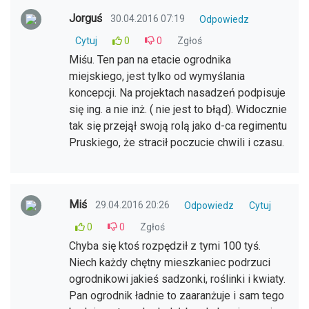
Jorguś
30.04.2016 07:19
Odpowiedz
Cytuj
0
0
Zgłoś
Miśu. Ten pan na etacie ogrodnika
miejskiego, jest tylko od wymyślania
koncepcji. Na projektach nasadzeń podpisuje
się ing. a nie inż. ( nie jest to błąd). Widocznie
tak się przejął swoją rolą jako d-ca regimentu
Pruskiego, że stracił poczucie chwili i czasu.
Miś
29.04.2016 20:26
Odpowiedz
Cytuj
0
0
Zgłoś
Chyba się ktoś rozpędził z tymi 100 tyś.
Niech każdy chętny mieszkaniec podrzuci
ogrodnikowi jakieś sadzonki, roślinki i kwiaty.
Pan ogrodnik ładnie to zaaranżuje i sam tego