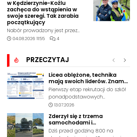
w Kędzierzynie-Koźlu
zaniepokojonego świadka.
zachęca do wstąpienia w
Osoba zgłaszająca zauważyła
swoje szeregi. Tak zarabia
unoszący się na wodzie czarny
początkujący
worek, którego zawartość
Nabór prowadzony jest przez
wzbudziła jej niepokój.
cały rok, a dokumenty można
Data dodania artykułu:
Liczba komentarzy artykułu:
04.08.2026 11:55
4
składać osobiście lub
elektronicznie. Początkujący
PRZECZYTAJ
funkcjonariusz może otrzymywać
Poprzednie
Nastę
od 5311 do 6530 zł netto, zależnie
od wieku, etapu szkolenia i
Licea oblężone, technika
mają swoich liderów. Znamy
miejsca służby.
wstępne wyniki rekrutacji do
Pierwszy etap rekrutacji do szkół
szkół w powiecie
ponadpodstawowych
prowadzonych przez Powiat
Data dodania artykułu:
13.07.2026
Kędzierzyńsko-Kozielski pokazuje
Zderzył się z trzema
coraz wyraźniejsze preferencje
samochodami i
tegorocznych absolwentów szkół
kontynuował jazdę. Seria
Dziś przed godziną 8:00 na
podstawowych. Dane dotyczą
kolizji na Drodze Krajowej nr