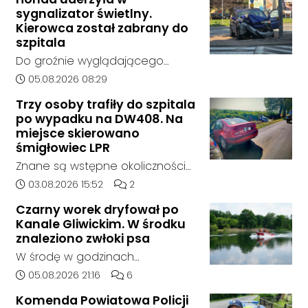
Kędzierzynie-Koźlu zakończył się
sygnalizator świetlny.
bez rozstrzygnięcia. Mimo
Kierowca został zabrany do
wcześniejszego zainteresowania
szpitala
terenem ze strony sieci Dino, do
Do groźnie wyglądającego
postępowania nie zgłosił się
zdarzenia drogowego doszło w
Data dodania artykułu:
05.08.2026 08:29
żaden oferent.
środę rano w Koźlu. Około
Trzy osoby trafiły do szpitala
godziny 6:30 kierujący
po wypadku na DW408. Na
samochodem marki Honda
miejsce skierowano
zjechał z drogi i uderzył w
śmigłowiec LPR
sygnalizator świetlny.
Znane są wstępne okoliczności
zdarzenia drogowego, do
Data dodania artykułu:
Liczba komentarzy artykułu:
03.08.2026 15:52
2
którego doszło około godziny
Czarny worek dryfował po
14:30 na drodze wojewódzkiej nr
Kanale Gliwickim. W środku
408 pomiędzy Starym Koźlem a
znaleziono zwłoki psa
Bierawą.
W środę w godzinach
popołudniowych służby zostały
Data dodania artykułu:
Liczba komentarzy artykułu:
05.08.2026 21:16
6
zadysponowane nad Kanał
Komenda Powiatowa Policji
Gliwicki po zgłoszeniu od