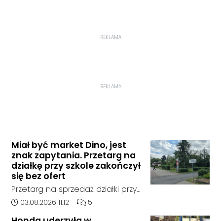
REKLAMA
REKLAMA
Miał być market Dino, jest
znak zapytania. Przetarg na
działkę przy szkole zakończył
się bez ofert
Przetarg na sprzedaż działki przy
Zespole Szkół Technicznych i
Data dodania artykułu:
Liczba komentarzy artykułu:
03.08.2026 11:12
5
Ogólnokształcących w
Honda uderzyła w