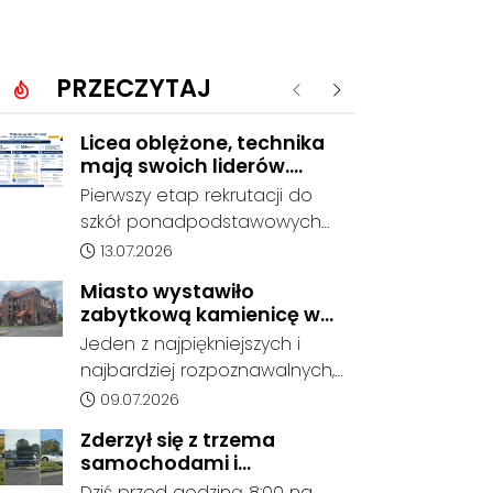
PRZECZYTAJ
Poprzednie
Następne
Licea oblężone, technika
mają swoich liderów.
Znamy wstępne wyniki
Pierwszy etap rekrutacji do
rekrutacji do szkół w
szkół ponadpodstawowych
powiecie
prowadzonych przez Powiat
Data dodania artykułu:
13.07.2026
Kędzierzyńsko-Kozielski
Miasto wystawiło
pokazuje coraz wyraźniejsze
zabytkową kamienicę w
preferencje tegorocznych
Porcie na sprzedaż. W
Jeden z najpiękniejszych i
absolwentów szkół
dawnym hotelu mają
najbardziej rozpoznawalnych,
podstawowych. Dane dotyczą
powstać mieszkania
ale też najbardziej
Data dodania artykułu:
09.07.2026
kandydatów, którzy wskazali
niszczejących budynków Koźla
dany oddział jako pierwszy
Zderzył się z trzema
Portu został wystawiony na
wybór, dlatego nie stanowią
samochodami i
sprzedaż. Gmina Kędzierzyn-
jeszcze ostatecznego wyniku
kontynuował jazdę. Seria
Dziś przed godziną 8:00 na