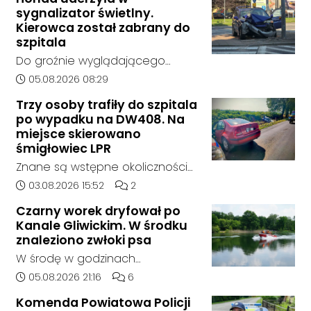
Kędzierzynie-Koźlu zakończył się
sygnalizator świetlny.
bez rozstrzygnięcia. Mimo
Kierowca został zabrany do
wcześniejszego zainteresowania
szpitala
terenem ze strony sieci Dino, do
Do groźnie wyglądającego
postępowania nie zgłosił się
zdarzenia drogowego doszło w
Data dodania artykułu:
05.08.2026 08:29
żaden oferent.
środę rano w Koźlu. Około
Trzy osoby trafiły do szpitala
godziny 6:30 kierujący
po wypadku na DW408. Na
samochodem marki Honda
miejsce skierowano
zjechał z drogi i uderzył w
śmigłowiec LPR
sygnalizator świetlny.
Znane są wstępne okoliczności
zdarzenia drogowego, do
Data dodania artykułu:
Liczba komentarzy artykułu:
03.08.2026 15:52
2
którego doszło około godziny
Czarny worek dryfował po
14:30 na drodze wojewódzkiej nr
Kanale Gliwickim. W środku
408 pomiędzy Starym Koźlem a
znaleziono zwłoki psa
Bierawą.
W środę w godzinach
popołudniowych służby zostały
Data dodania artykułu:
Liczba komentarzy artykułu:
05.08.2026 21:16
6
zadysponowane nad Kanał
Komenda Powiatowa Policji
Gliwicki po zgłoszeniu od