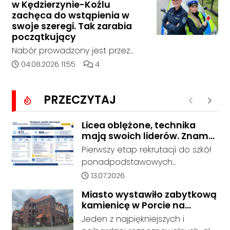
w Kędzierzynie-Koźlu
zaniepokojonego świadka.
zachęca do wstąpienia w
Osoba zgłaszająca zauważyła
swoje szeregi. Tak zarabia
unoszący się na wodzie czarny
początkujący
worek, którego zawartość
Nabór prowadzony jest przez
wzbudziła jej niepokój.
cały rok, a dokumenty można
Data dodania artykułu:
Liczba komentarzy artykułu:
04.08.2026 11:55
4
składać osobiście lub
elektronicznie. Początkujący
PRZECZYTAJ
funkcjonariusz może otrzymywać
Poprzednie
Nastę
od 5311 do 6530 zł netto, zależnie
od wieku, etapu szkolenia i
Licea oblężone, technika
mają swoich liderów. Znamy
miejsca służby.
wstępne wyniki rekrutacji do
Pierwszy etap rekrutacji do szkół
szkół w powiecie
ponadpodstawowych
prowadzonych przez Powiat
Data dodania artykułu:
13.07.2026
Kędzierzyńsko-Kozielski pokazuje
Miasto wystawiło zabytkową
coraz wyraźniejsze preferencje
kamienicę w Porcie na
tegorocznych absolwentów szkół
sprzedaż. W dawnym hotelu
Jeden z najpiękniejszych i
podstawowych. Dane dotyczą
mają powstać mieszkania