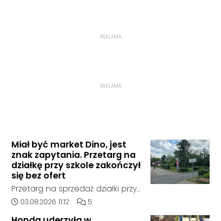
REKLAMA
REKLAMA
Miał być market Dino, jest
znak zapytania. Przetarg na
działkę przy szkole zakończył
się bez ofert
Przetarg na sprzedaż działki przy
Zespole Szkół Technicznych i
Data dodania artykułu:
Liczba komentarzy artykułu:
03.08.2026 11:12
5
Ogólnokształcących w
Honda uderzyła w