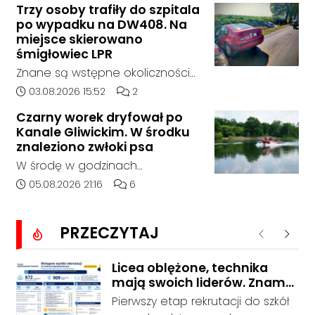
Trzy osoby trafiły do szpitala
godziny 6:30 kierujący
po wypadku na DW408. Na
samochodem marki Honda
miejsce skierowano
zjechał z drogi i uderzył w
śmigłowiec LPR
sygnalizator świetlny.
Znane są wstępne okoliczności
zdarzenia drogowego, do
Data dodania artykułu:
Liczba komentarzy artykułu:
03.08.2026 15:52
2
którego doszło około godziny
Czarny worek dryfował po
14:30 na drodze wojewódzkiej nr
Kanale Gliwickim. W środku
408 pomiędzy Starym Koźlem a
znaleziono zwłoki psa
Bierawą.
W środę w godzinach
popołudniowych służby zostały
Data dodania artykułu:
Liczba komentarzy artykułu:
05.08.2026 21:16
6
zadysponowane nad Kanał
Gliwicki po zgłoszeniu od
PRZECZYTAJ
zaniepokojonego świadka.
Poprzednie
Nastę
Osoba zgłaszająca zauważyła
unoszący się na wodzie czarny
Licea oblężone, technika
mają swoich liderów. Znamy
worek, którego zawartość
wstępne wyniki rekrutacji do
wzbudziła jej niepokój.
Pierwszy etap rekrutacji do szkół
szkół w powiecie