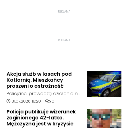
REKLAMA
REKLAMA
Akcja służb w lasach pod
Kotlarnią. Mieszkańcy
proszeni o ostrożność
Policjanci prowadzą działania na
terenie kompleksów leśnych w
Data dodania artykułu:
Liczba komentarzy artykułu:
31.07.2026 18:20
5
rejonie gminy Bierawa. Jak udało
Policja publikuje wizerunek
nam się ustalić, funkcjonariusze
zaginionego 42-latka.
poszukują mężczyzny, który może
Mężczyzna jest w kryzysie
posiadać niebezpieczne