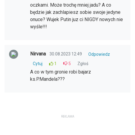
oczkami. Może trochę mniej jadu? A co
będzie jak zachlapiesz sobie swoje jedyne
onuce? Wujek Putin juz ci NIGDY nowych nie
wyśle!!!
Nirvana
30.08.2023 12:49
Odpowiedz
Cytuj
1
5
Zgłoś
A co w tym gronie robi bajarz
ks.P.Mandela???
REKLAMA