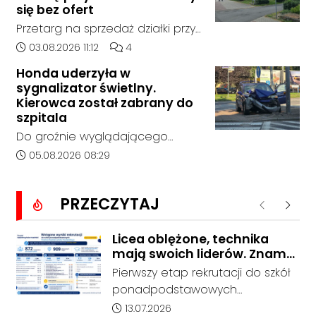
kompleksu leśnego w powiecie
się bez ofert
raciborskim, w województwie
Przetarg na sprzedaż działki przy
śląskim.
Zespole Szkół Technicznych i
Data dodania artykułu:
Liczba komentarzy artykułu:
03.08.2026 11:12
4
Ogólnokształcących w
Honda uderzyła w
Kędzierzynie-Koźlu zakończył się
sygnalizator świetlny.
bez rozstrzygnięcia. Mimo
Kierowca został zabrany do
wcześniejszego zainteresowania
szpitala
terenem ze strony sieci Dino, do
Do groźnie wyglądającego
postępowania nie zgłosił się
zdarzenia drogowego doszło w
Data dodania artykułu:
05.08.2026 08:29
żaden oferent.
środę rano w Koźlu. Około
godziny 6:30 kierujący
PRZECZYTAJ
samochodem marki Honda
Poprzednie
Nastę
zjechał z drogi i uderzył w
sygnalizator świetlny.
Licea oblężone, technika
mają swoich liderów. Znamy
wstępne wyniki rekrutacji do
Pierwszy etap rekrutacji do szkół
szkół w powiecie
ponadpodstawowych
prowadzonych przez Powiat
Data dodania artykułu:
13.07.2026