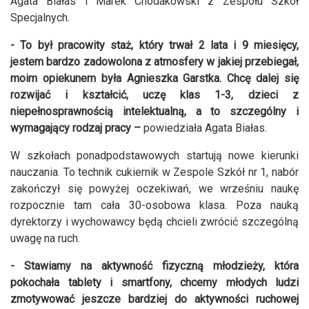
Agata Białas i Marek Chodakowski z Zespołu Szkół
Specjalnych.
- To był pracowity staż, który trwał 2 lata i 9 miesięcy,
jestem bardzo zadowolona z atmosfery w jakiej przebiegał,
moim opiekunem była Agnieszka Garstka. Chcę dalej się
rozwijać i kształcić, uczę klas 1-3, dzieci z
niepełnosprawnością intelektualną, a to szczególny i
wymagający rodzaj pracy –
powiedziała Agata Białas.
W szkołach ponadpodstawowych startują nowe kierunki
nauczania. To technik cukiernik w Zespole Szkół nr 1, nabór
zakończył się powyżej oczekiwań, we wrześniu naukę
rozpocznie tam cała 30-osobowa klasa. Poza nauką
dyrektorzy i wychowawcy będą chcieli zwrócić szczególną
uwagę na ruch.
- Stawiamy na aktywność fizyczną młodzieży, która
pokochała tablety i smartfony, chcemy młodych ludzi
zmotywować jeszcze bardziej do aktywności ruchowej