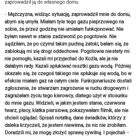
zaprowadził ją do własnego domu.
-
Mężczyzna, widząc sytuację, zaprowadził mnie do domu,
abym się umyła. Miałam tyle tego gazu pieprzowego na
sobie, że przez godzinę nie umiałam funkcjonować. Nie
byłam nawet w stanie zadzwonić po pogotowie. Nie
sądziłam, że po czymś takim puchną zatoki, bałam się, że
zablokują mi się drogi oddechowe. Pogotowie niestety mi
nie pomogło, kazali mi przyjechać do Koźla, ale ja nie
dałabym rady. Kazali spłukiwać resztki gazu wodą. Później
okazało się, że czegoś takiego nie spłukuje się wodą, bo w
efekcie miałam gaz na całym ciele. Funkcjonariusze dostali
zgłoszenie, że stwarzam zagrożenie w ruchu drogowym i
zagrażałam życiu tego kierowcy, dlatego użył w stosunku
do mnie gazu. Widzieli, w jakim jestem stanie, czerwona
twarz, plecy, klatka piersiowa, pokazywałam filmik, ale nie
chcieli oglądać. Spisali notatkę, dane świadków, którzy z
daleka krzyczeli, że jestem niewinna, że nic nie zrobiłam.
Doradzili mi, że mogę złożyć sprawę cywilną. I pojechali
–