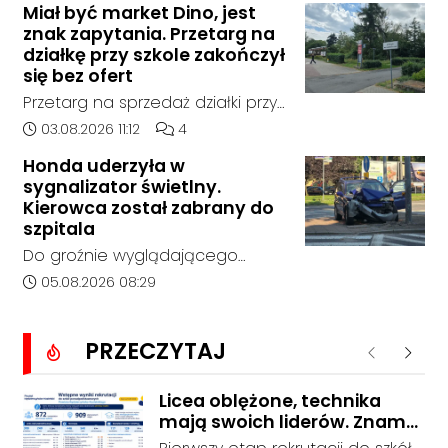
miejscowości w Goszyce. Od
Miał być market Dino, jest
policja, został on odnaleziony w
znak zapytania. Przetarg na
tego momentu nie nawiązał
sobotę, 1 sierpnia, na terenie
działkę przy szkole zakończył
kontaktu z rodziną.
kompleksu leśnego w powiecie
się bez ofert
raciborskim, w województwie
Przetarg na sprzedaż działki przy
śląskim.
Zespole Szkół Technicznych i
Data dodania artykułu:
Liczba komentarzy artykułu:
03.08.2026 11:12
4
Ogólnokształcących w
Honda uderzyła w
Kędzierzynie-Koźlu zakończył się
sygnalizator świetlny.
bez rozstrzygnięcia. Mimo
Kierowca został zabrany do
wcześniejszego zainteresowania
szpitala
terenem ze strony sieci Dino, do
Do groźnie wyglądającego
postępowania nie zgłosił się
zdarzenia drogowego doszło w
Data dodania artykułu:
05.08.2026 08:29
żaden oferent.
środę rano w Koźlu. Około
godziny 6:30 kierujący
PRZECZYTAJ
samochodem marki Honda
Poprzednie
Nastę
zjechał z drogi i uderzył w
sygnalizator świetlny.
Licea oblężone, technika
mają swoich liderów. Znamy
wstępne wyniki rekrutacji do