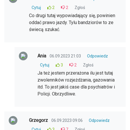
Cytuj
2
2
Zgłoś
Co drugi tutaj wypowiadający się, powinien
oddać prawo jazdy. Tylu bandziorów to ze
świecą szukać.
Ania
06.09.2023 21:03
Odpowiedz
Cytuj
3
2
Zgłoś
Ja też jestem przerażona ilu jest tutaj
zwolenników rozjeżdżania, gazowania
itd. To jest jakiś case dla psychiatrów i
Policji. Obrzydliwe.
Grzegorz
06.09.2023 09:06
Odpowiedz
Cytuj
3
7
Zgłoś