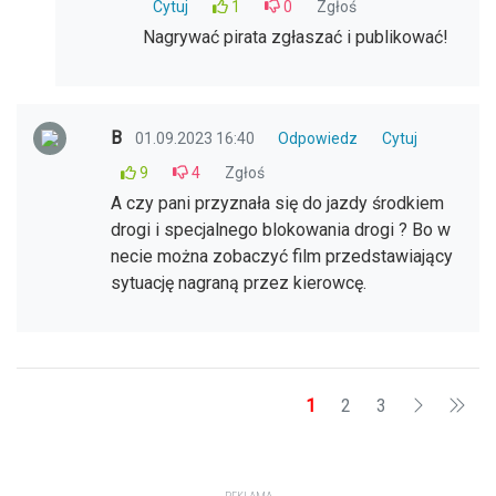
Cytuj
1
0
Zgłoś
Nagrywać pirata zgłaszać i publikować!
B
01.09.2023 16:40
Odpowiedz
Cytuj
9
4
Zgłoś
A czy pani przyznała się do jazdy środkiem
drogi i specjalnego blokowania drogi ? Bo w
necie można zobaczyć film przedstawiający
sytuację nagraną przez kierowcę.
1
2
3