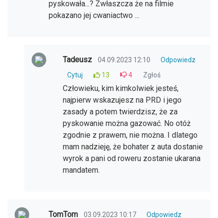
pyskowała...? Zwłaszcza że na filmie
pokazano jej cwaniactwo ...
Tadeusz
04.09.2023 12:10
Odpowiedz
Cytuj
13
4
Zgłoś
Człowieku, kim kimkolwiek jesteś,
najpierw wskazujesz na PRD i jego
zasady a potem twierdzisz, że za
pyskowanie można gazować. No otóż
zgodnie z prawem, nie można. I dlatego
mam nadzieję, że bohater z auta dostanie
wyrok a pani od roweru zostanie ukarana
mandatem.
TomTom
03.09.2023 10:17
Odpowiedz