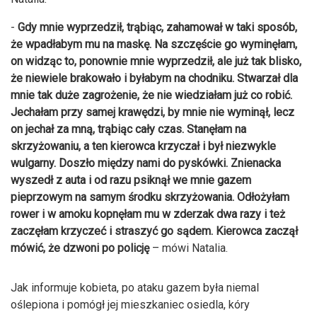
-
Gdy mnie wyprzedził, trąbiąc, zahamował w taki sposób,
że wpadłabym mu na maskę. Na szczęście go wyminęłam,
on widząc to, ponownie mnie wyprzedził, ale już tak blisko,
że niewiele brakowało i byłabym na chodniku. Stwarzał dla
mnie tak duże zagrożenie, że nie wiedziałam już co robić.
Jechałam przy samej krawędzi, by mnie nie wyminął, lecz
on jechał za mną, trąbiąc cały czas. Stanęłam na
skrzyżowaniu, a ten kierowca krzyczał i był niezwykle
wulgarny. Doszło między nami do pyskówki. Znienacka
wyszedł z auta i od razu psiknął we mnie gazem
pieprzowym na samym środku skrzyżowania. Odłożyłam
rower i w amoku kopnęłam mu w zderzak dwa razy i też
zaczęłam krzyczeć i straszyć go sądem. Kierowca zaczął
mówić, że dzwoni po policję
– mówi Natalia.
Jak informuje kobieta, po ataku gazem była niemal
oślepiona i pomógł jej mieszkaniec osiedla, kóry