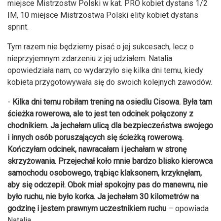
miejsce Mistrzostw Polski w kat. PRO kobiet dystans 1/2
IM, 10 miejsce Mistrzostwa Polski elity kobiet dystans
sprint.
Tym razem nie będziemy pisać o jej sukcesach, lecz o
nieprzyjemnym zdarzeniu z jej udziałem. Natalia
opowiedziała nam, co wydarzyło się kilka dni temu, kiedy
kobieta przygotowywała się do swoich kolejnych zawodów.
-
Kilka dni temu robiłam trening na osiedlu Cisowa. Była tam
ścieżka rowerowa, ale to jest ten odcinek połączony z
chodnikiem. Ja jechałam ulicą dla bezpieczeństwa swojego
i innych osób poruszających się ścieżką rowerową.
Kończyłam odcinek, nawracałam i jechałam w stronę
skrzyżowania. Przejechał koło mnie bardzo blisko kierowca
samochodu osobowego, trąbiąc klaksonem, krzyknęłam,
aby się odczepił. Obok miał spokojny pas do manewru, nie
było ruchu, nie było korka. Ja jechałam 30 kilometrów na
godzinę i jestem prawnym uczestnikiem ruchu
– opowiada
Natalia.