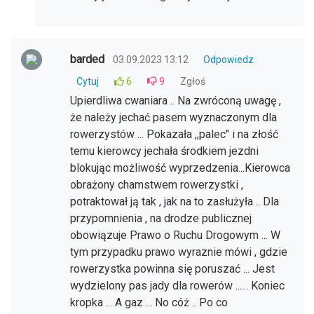
barded
03.09.2023 13:12
Odpowiedz
Cytuj
6
9
Zgłoś
Upierdliwa cwaniara .. Na zwróconą uwagę ,
że należy jechać pasem wyznaczonym dla
rowerzystów ... Pokazała ,,palec" i na złość
temu kierowcy jechała środkiem jezdni
blokując możliwość wyprzedzenia...Kierowca
obrażony chamstwem rowerzystki ,
potraktował ją tak , jak na to zasłużyła .. Dla
przypomnienia , na drodze publicznej
obowiązuje Prawo o Ruchu Drogowym ... W
tym przypadku prawo wyraznie mówi , gdzie
rowerzystka powinna się poruszać ... Jest
wydzielony pas jady dla rowerów ...... Koniec
kropka ... A gaz ... No cóż .. Po co