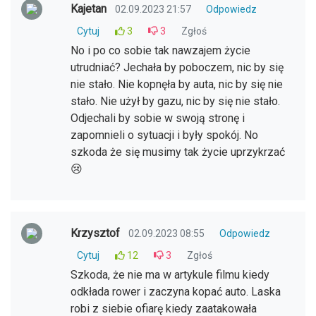
Kajetan
02.09.2023 21:57
Odpowiedz
Cytuj
3
3
Zgłoś
No i po co sobie tak nawzajem życie
utrudniać? Jechała by poboczem, nic by się
nie stało. Nie kopnęła by auta, nic by się nie
stało. Nie użył by gazu, nic by się nie stało.
Odjechali by sobie w swoją stronę i
zapomnieli o sytuacji i były spokój. No
szkoda że się musimy tak życie uprzykrzać
😢
Krzysztof
02.09.2023 08:55
Odpowiedz
Cytuj
12
3
Zgłoś
Szkoda, że nie ma w artykule filmu kiedy
odkłada rower i zaczyna kopać auto. Laska
robi z siebie ofiarę kiedy zaatakowała