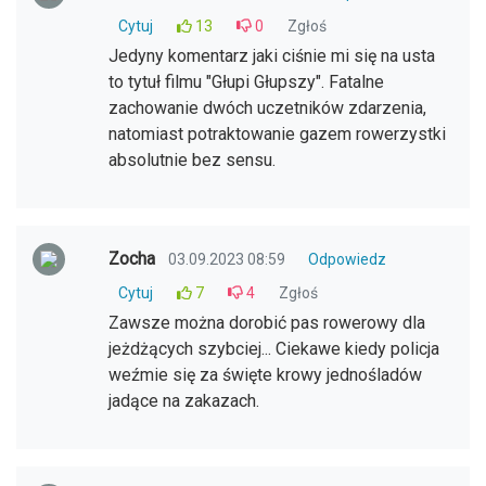
Cytuj
13
0
Zgłoś
Jedyny komentarz jaki ciśnie mi się na usta
to tytuł filmu "Głupi Głupszy". Fatalne
zachowanie dwóch uczetników zdarzenia,
natomiast potraktowanie gazem rowerzystki
absolutnie bez sensu.
Zocha
03.09.2023 08:59
Odpowiedz
Cytuj
7
4
Zgłoś
Zawsze można dorobić pas rowerowy dla
jeżdżących szybciej... Ciekawe kiedy policja
weźmie się za święte krowy jednośladów
jadące na zakazach.