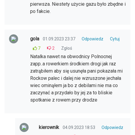
pierwsza. Niestety użycie gazu było zbędne i
po fakcie.
gola
01.09.2023 23:37
Odpowiedz
Cytuj
7
2
Zgłoś
Natalka nawet na obwodnicy Polnocnej
zapp..a rowerkiem środkiem drogi jak raz
zatrąbiłem aby się usunęła pani pokazała mi
Rockow palec i dalej nie wzruszone jechała
wiec ominąłem ja bo z debilami nie ma co
zaczynać a przydało by jej za to bliskie
spotkanie z rowem przy drodze
kierownik
04.09.2023 18:53
Odpowiedz