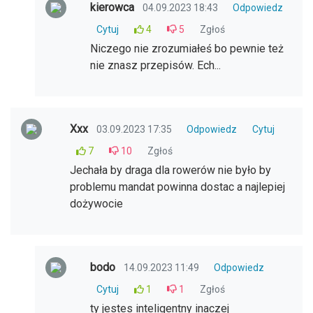
kierowca
04.09.2023 18:43
Odpowiedz
Cytuj
4
5
Zgłoś
Niczego nie zrozumiałeś bo pewnie też
nie znasz przepisów. Ech...
Xxx
03.09.2023 17:35
Odpowiedz
Cytuj
7
10
Zgłoś
Jechała by draga dla rowerów nie było by
problemu mandat powinna dostac a najlepiej
dożywocie
bodo
14.09.2023 11:49
Odpowiedz
Cytuj
1
1
Zgłoś
ty jestes inteligentny inaczej