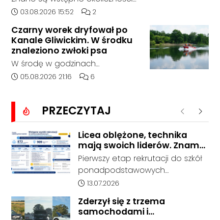
zdarzenia drogowego, do
Data dodania artykułu:
Liczba komentarzy artykułu:
03.08.2026 15:52
2
którego doszło około godziny
Czarny worek dryfował po
14:30 na drodze wojewódzkiej nr
Kanale Gliwickim. W środku
408 pomiędzy Starym Koźlem a
znaleziono zwłoki psa
Bierawą.
W środę w godzinach
popołudniowych służby zostały
Data dodania artykułu:
Liczba komentarzy artykułu:
05.08.2026 21:16
6
zadysponowane nad Kanał
Gliwicki po zgłoszeniu od
PRZECZYTAJ
zaniepokojonego świadka.
Poprzednie
Nastę
Osoba zgłaszająca zauważyła
unoszący się na wodzie czarny
Licea oblężone, technika
mają swoich liderów. Znamy
worek, którego zawartość
wstępne wyniki rekrutacji do
wzbudziła jej niepokój.
Pierwszy etap rekrutacji do szkół
szkół w powiecie
ponadpodstawowych
prowadzonych przez Powiat
Data dodania artykułu:
13.07.2026
Kędzierzyńsko-Kozielski pokazuje
Zderzył się z trzema
coraz wyraźniejsze preferencje
samochodami i
tegorocznych absolwentów szkół