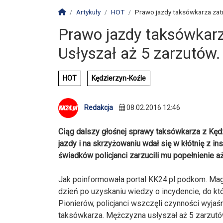
Strona główna
Artykuły
HOT
Prawo jazdy taksówkarza zatrz
Prawo jazdy taksówkarz
Usłyszał aż 5 zarzutów
HOT
Kędzierzyn-Koźle
Redakcja
08.02.2016 12:46
Ciąg dalszy głośnej sprawy taksówkarza z Kęd
jazdy i na skrzyżowaniu wdał się w kłótnię z i
świadków policjanci zarzucili mu popełnienie a
Jak poinformowała portal KK24.pl podkom. Magd
dzień po uzyskaniu wiedzy o incydencie, do kt
Pionierów, policjanci wszczęli czynności wyj
taksówkarza. Mężczyzna usłyszał aż 5 zarzu