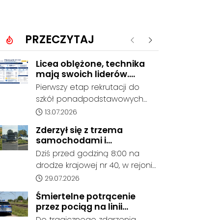
PRZECZYTAJ
Poprzednie
Następne
Licea oblężone, technika
mają swoich liderów.
Znamy wstępne wyniki
Pierwszy etap rekrutacji do
rekrutacji do szkół w
szkół ponadpodstawowych
powiecie
prowadzonych przez Powiat
Data dodania artykułu:
13.07.2026
Kędzierzyńsko-Kozielski
Zderzył się z trzema
pokazuje coraz wyraźniejsze
samochodami i
preferencje tegorocznych
kontynuował jazdę. Seria
Dziś przed godziną 8:00 na
absolwentów szkół
kolizji na Drodze Krajowej
drodze krajowej nr 40, w rejonie
podstawowych. Dane dotyczą
nr 40
ronda im. Witolda Pileckiego
Data dodania artykułu:
29.07.2026
kandydatów, którzy wskazali
oraz ronda w Reńskiej Wsi,
dany oddział jako pierwszy
Śmiertelne potrącenie
doszło do serii zdarzeń
wybór, dlatego nie stanowią
przez pociąg na linii
drogowych z udziałem trzech
jeszcze ostatecznego wyniku
Kędzierzyn-Koźle - Gliwice.
Do tragicznego zdarzenia