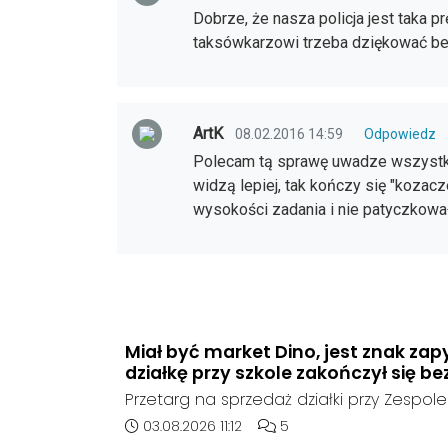
Dobrze, że nasza policja jest taka pr
taksówkarzowi trzeba dziękować be
ArtK
08.02.2016 14:59
Odpowiedz
Polecam tą sprawę uwadze wszystk
widzą lepiej, tak kończy się "kozacz
wysokości zadania i nie patyczkowa
Miał być market Dino, jest znak zap
działkę przy szkole zakończył się be
Przetarg na sprzedaż działki przy Zespole
Ogólnokształcących w Kędzierzynie-Koźlu
Data dodania artykułu:
Liczba komentarzy artykułu
03.08.2026 11:12
5
rozstrzygnięcia. Mimo wcześniejszego z