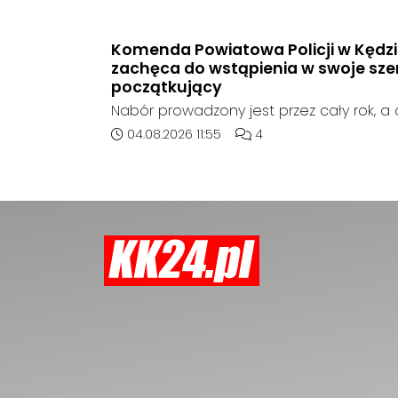
zaniepokojonego świadka. Osoba zgłas
unoszący się na wodzie czarny worek, k
wzbudziła jej niepokój.
Komenda Powiatowa Policji w Kędzi
zachęca do wstąpienia w swoje szer
początkujący
Nabór prowadzony jest przez cały rok, 
składać osobiście lub elektronicznie. Poc
Data dodania artykułu:
Liczba komentarzy artykuł
04.08.2026 11:55
4
może otrzymywać od 5311 do 6530 zł nett
etapu szkolenia i miejsca służby.