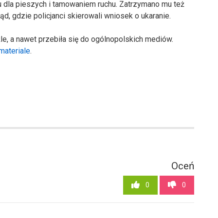
u dla pieszych i tamowaniem ruchu. Zatrzymano mu też
d, gdzie policjanci skierowali wniosek o ukaranie.
le, a nawet przebiła się do ogólnopolskich mediów.
materiale
.
Oceń
0
0