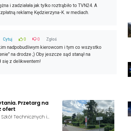
ężna i zadziałała jak tylko roztrąbiło to TVN24. A
zpłatną reklamę Kędzierzyna-K. w mediach.
Cytuj
0
0
Zgłoś
im nadpobudliwym kierowcom i tym co wszystko
enie" na drodze ;) Oby jeszcze sąd stanął na
ł się z delikwentem!
ytania. Przetarg na
z ofert
 Szkół Technicznych i
 zakończył się bez
:
ainteresowania terenem