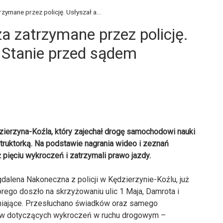
ymane przez policję. Usłyszał a...
a zatrzymane przez policję.
. Stanie przed sądem
zierzyna-Koźla, który zajechał drogę samochodowi nauki
nstruktorką. Na podstawie nagrania wideo i zeznań
ż pięciu wykroczeń i zatrzymali prawo jazdy.
alena Nakoneczna z policji w Kędzierzynie-Koźlu, już
órego doszło na skrzyżowaniu ulic 1 Maja, Damrota i
aśniające. Przesłuchano świadków oraz samego
tów dotyczących wykroczeń w ruchu drogowym –