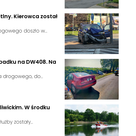
 zgłosił się żaden
tlny. Kierowca został
rogowego doszło w
 kierujący samochodem
gnalizator świetlny.
wypadku na DW408. Na
ia drogowego, do
rodze wojewódzkiej nr
u:
liwickim. W środku
użby zostały
głoszeniu od
u: