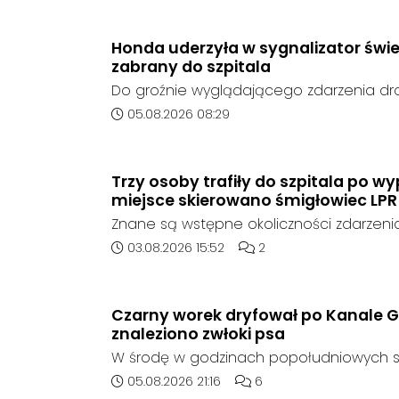
ze strony sieci Dino, do postępowania nie
oferent.
Honda uderzyła w sygnalizator świe
zabrany do szpitala
Do groźnie wyglądającego zdarzenia d
środę rano w Koźlu. Około godziny 6:30
Data dodania artykułu:
05.08.2026 08:29
marki Honda zjechał z drogi i uderzył w sy
Trzy osoby trafiły do szpitala po 
miejsce skierowano śmigłowiec LPR
Znane są wstępne okoliczności zdarzen
którego doszło około godziny 14:30 na d
Data dodania artykułu:
Liczba komentarzy artykuł
03.08.2026 15:52
2
408 pomiędzy Starym Koźlem a Bierawą.
Czarny worek dryfował po Kanale G
znaleziono zwłoki psa
W środę w godzinach popołudniowych sł
zadysponowane nad Kanał Gliwicki po z
Data dodania artykułu:
Liczba komentarzy artykuł
05.08.2026 21:16
6