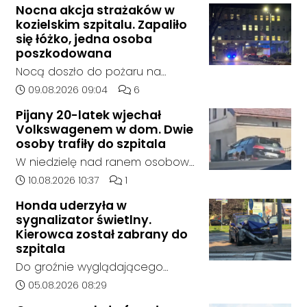
Nocna akcja strażaków w
kozielskim szpitalu. Zapaliło
się łóżko, jedna osoba
poszkodowana
Nocą doszło do pożaru na
jednym z oddziałów szpitala w
Data dodania artykułu:
Liczba komentarzy artykułu:
09.08.2026 09:04
6
Kędzierzynie-Koźlu. Zapaliło się
Pijany 20-latek wjechał
łóżko, a ogień szybko został
Volkswagenem w dom. Dwie
opanowany przez strażaków.
osoby trafiły do szpitala
Jedna osoba została
W niedzielę nad ranem osobowy
poszkodowana i otrzymała
Volkswagen wypadł z drogi i
Data dodania artykułu:
Liczba komentarzy artykułu:
10.08.2026 10:37
1
pomoc na miejscu.
uderzył w budynek mieszkalny.
Honda uderzyła w
20-letni kierowca miał ponad
sygnalizator świetlny.
promil alkoholu w organizmie.
Kierowca został zabrany do
Zarówno on, jak i pasażer trafili
szpitala
do szpitala.
Do groźnie wyglądającego
zdarzenia drogowego doszło w
Data dodania artykułu:
05.08.2026 08:29
środę rano w Koźlu. Około