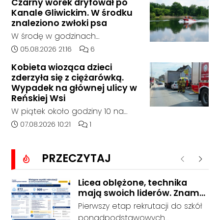
Czarny worek dryfował po
godziny 6:30 kierujący
Kanale Gliwickim. W środku
samochodem marki Honda
znaleziono zwłoki psa
zjechał z drogi i uderzył w
W środę w godzinach
sygnalizator świetlny.
popołudniowych służby zostały
Data dodania artykułu:
Liczba komentarzy artykułu:
05.08.2026 21:16
6
zadysponowane nad Kanał
Kobieta wioząca dzieci
Gliwicki po zgłoszeniu od
zderzyła się z ciężarówką.
zaniepokojonego świadka.
Wypadek na głównej ulicy w
Osoba zgłaszająca zauważyła
Reńskiej Wsi
unoszący się na wodzie czarny
W piątek około godziny 10 na
worek, którego zawartość
ulicy Pawłowickiej w Reńskiej Wsi
Data dodania artykułu:
Liczba komentarzy artykułu:
07.08.2026 10:21
1
wzbudziła jej niepokój.
doszło do wypadku z udziałem
samochodu osobowego i
PRZECZYTAJ
ciężarówki. Droga w rejonie
Poprzednie
Nastę
zdarzenia jest całkowicie
zablokowana.
Licea oblężone, technika
mają swoich liderów. Znamy
wstępne wyniki rekrutacji do
Pierwszy etap rekrutacji do szkół
szkół w powiecie
ponadpodstawowych