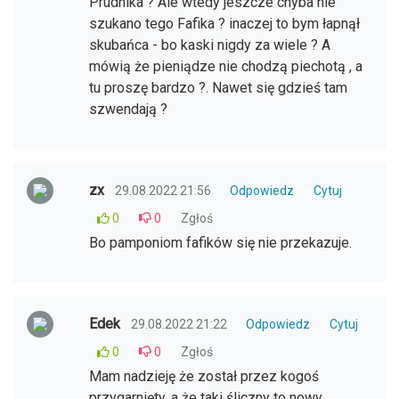
Prudnika ? Ale wtedy jeszcze chyba nie
szukano tego Fafika ? inaczej to bym łapnął
skubańca - bo kaski nigdy za wiele ? A
mówią że pieniądze nie chodzą piechotą , a
tu proszę bardzo ?. Nawet się gdzieś tam
szwendają ?
zx
29.08.2022 21:56
Odpowiedz
Cytuj
0
0
Zgłoś
Bo pamponiom fafików się nie przekazuje.
Edek
29.08.2022 21:22
Odpowiedz
Cytuj
0
0
Zgłoś
Mam nadzieję że został przez kogoś
przygarnięty, a że taki śliczny to nowy