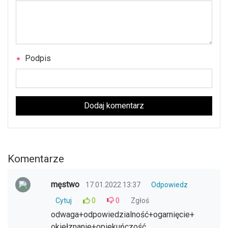
Podpis
Dodaj komentarz
Komentarze
męstwo
17.01.2022 13:37
Odpowiedz
Cytuj
0
0
Zgłoś
odwaga+odpowiedzialność+ogarnięcie+
okiełznanie+opiekuńczość