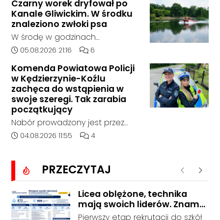
Czarny worek dryfował po
14:30 na drodze wojewódzkiej nr
Kanale Gliwickim. W środku
408 pomiędzy Starym Koźlem a
znaleziono zwłoki psa
Bierawą.
W środę w godzinach
popołudniowych służby zostały
Data dodania artykułu:
Liczba komentarzy artykułu:
05.08.2026 21:16
6
zadysponowane nad Kanał
Komenda Powiatowa Policji
Gliwicki po zgłoszeniu od
w Kędzierzynie-Koźlu
zaniepokojonego świadka.
zachęca do wstąpienia w
Osoba zgłaszająca zauważyła
swoje szeregi. Tak zarabia
unoszący się na wodzie czarny
początkujący
worek, którego zawartość
Nabór prowadzony jest przez
wzbudziła jej niepokój.
cały rok, a dokumenty można
Data dodania artykułu:
Liczba komentarzy artykułu:
04.08.2026 11:55
4
składać osobiście lub
elektronicznie. Początkujący
PRZECZYTAJ
funkcjonariusz może otrzymywać
Poprzednie
Nastę
od 5311 do 6530 zł netto, zależnie
od wieku, etapu szkolenia i
Licea oblężone, technika
mają swoich liderów. Znamy
miejsca służby.
wstępne wyniki rekrutacji do
Pierwszy etap rekrutacji do szkół