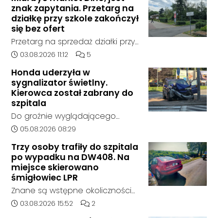
znak zapytania. Przetarg na
działkę przy szkole zakończył
się bez ofert
Przetarg na sprzedaż działki przy
Zespole Szkół Technicznych i
Data dodania artykułu:
Liczba komentarzy artykułu:
03.08.2026 11:12
5
Ogólnokształcących w
Honda uderzyła w
Kędzierzynie-Koźlu zakończył się
sygnalizator świetlny.
bez rozstrzygnięcia. Mimo
Kierowca został zabrany do
wcześniejszego zainteresowania
szpitala
terenem ze strony sieci Dino, do
Do groźnie wyglądającego
postępowania nie zgłosił się
zdarzenia drogowego doszło w
Data dodania artykułu:
05.08.2026 08:29
żaden oferent.
środę rano w Koźlu. Około
Trzy osoby trafiły do szpitala
godziny 6:30 kierujący
po wypadku na DW408. Na
samochodem marki Honda
miejsce skierowano
zjechał z drogi i uderzył w
śmigłowiec LPR
sygnalizator świetlny.
Znane są wstępne okoliczności
zdarzenia drogowego, do
Data dodania artykułu:
Liczba komentarzy artykułu:
03.08.2026 15:52
2
którego doszło około godziny