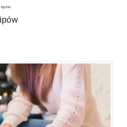
 tipów
tipów