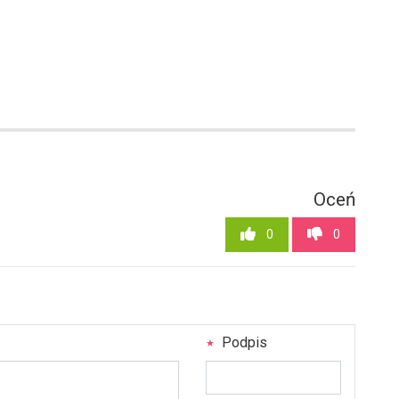
Oceń
0
0
Podpis