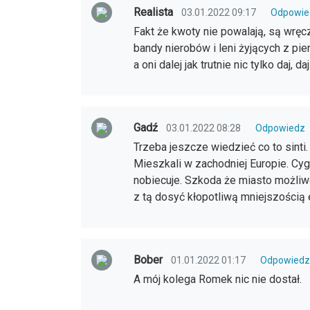
Realista
03.01.2022 09:17
Odpowie
Fakt że kwoty nie powalają, są wręcz
bandy nierobów i leni żyjących z pie
a oni dalej jak trutnie nic tylko daj, daj
Gadź
03.01.2022 08:28
Odpowiedz
Trzeba jeszcze wiedzieć co to sinti.
Mieszkali w zachodniej Europie. Cyga
nobiecuje. Szkoda że miasto możliwo
z tą dosyć kłopotliwą mniejszością e
Bober
01.01.2022 01:17
Odpowiedz
A mój kolega Romek nic nie dostał.