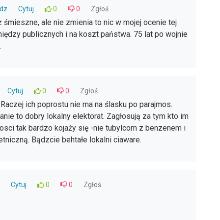
dz
Cytuj
0
0
Zgłoś
 śmieszne, ale nie zmienia to nic w mojej ocenie tej
niędzy publicznych i na koszt państwa. 75 lat po wojnie
.
Cytuj
0
0
Zgłoś
 Raczej ich poprostu nie ma na ślasku po parajmos.
nie to dobry lokalny elektorat. Zagłosują za tym kto im
sci tak bardzo kojaży się -nie tubylcom z benzenem i
tniczną. Bądzcie behtałe lokalni ciaware.
Cytuj
0
0
Zgłoś