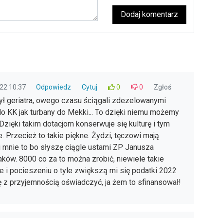
Dodaj komentarz
22 10:37
Odpowiedz
Cytuj
0
0
Zgłoś
był geriatra, owego czasu ściągali zdezelowanymi
o KK jak turbany do Mekki... To dzięki niemu możemy
Dzięki takim dotacjom konserwuje się kulturę i tym
Przecież to takie piękne. Żydzi, tęczowi mają
 mnie to bo słyszę ciągle ustami ZP Janusza
aków. 8000 co za to można zrobić, niewiele takie
 i pocieszeniu o tyle zwiększą mi się podatki 2022
 z przyjemnością oświadczyć, ja żem to sfinansował!