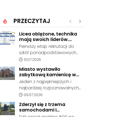
PRZECZYTAJ
Poprzednie
Następne
Licea oblężone, technika
mają swoich liderów.
Znamy wstępne wyniki
Pierwszy etap rekrutacji do
rekrutacji do szkół w
szkół ponadpodstawowych
powiecie
prowadzonych przez Powiat
Data dodania artykułu:
13.07.2026
Kędzierzyńsko-Kozielski
Miasto wystawiło
pokazuje coraz wyraźniejsze
zabytkową kamienicę w
preferencje tegorocznych
Porcie na sprzedaż. W
Jeden z najpiękniejszych i
absolwentów szkół
dawnym hotelu mają
najbardziej rozpoznawalnych,
podstawowych. Dane dotyczą
powstać mieszkania
ale też najbardziej
Data dodania artykułu:
09.07.2026
kandydatów, którzy wskazali
niszczejących budynków Koźla
dany oddział jako pierwszy
Zderzył się z trzema
Portu został wystawiony na
wybór, dlatego nie stanowią
samochodami i
sprzedaż. Gmina Kędzierzyn-
jeszcze ostatecznego wyniku
kontynuował jazdę. Seria
Dziś przed godziną 8:00 na