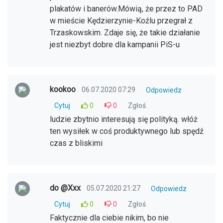
plakatów i banerów.Mówią, że przez to PAD
w mieście Kędzierzynie-Koźlu przegrał z
Trzaskowskim. Zdaje się, że takie działanie
jest niezbyt dobre dla kampanii PiS-u
kookoo
06.07.2020 07:29
Odpowiedz
Cytuj
0
0
Zgłoś
ludzie zbytnio interesują się polityką. włóż
ten wysiłek w coś produktywnego lub spędź
czas z bliskimi
do @Xxx
05.07.2020 21:27
Odpowiedz
Cytuj
0
0
Zgłoś
Faktycznie dla ciebie nikim, bo nie