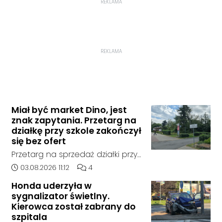
REKLAMA
REKLAMA
Miał być market Dino, jest
znak zapytania. Przetarg na
działkę przy szkole zakończył
się bez ofert
Przetarg na sprzedaż działki przy
Zespole Szkół Technicznych i
Data dodania artykułu:
Liczba komentarzy artykułu:
03.08.2026 11:12
4
Ogólnokształcących w
Honda uderzyła w
Kędzierzynie-Koźlu zakończył się
sygnalizator świetlny.
bez rozstrzygnięcia. Mimo
Kierowca został zabrany do
wcześniejszego zainteresowania
szpitala