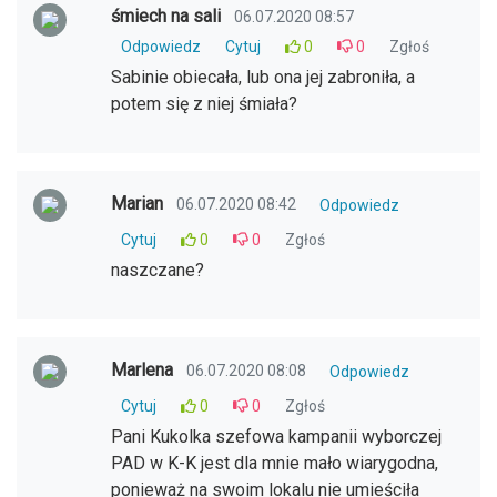
śmiech na sali
06.07.2020 08:57
Odpowiedz
Cytuj
0
0
Zgłoś
Sabinie obiecała, lub ona jej zabroniła, a
potem się z niej śmiała?
Marian
06.07.2020 08:42
Odpowiedz
Cytuj
0
0
Zgłoś
naszczane?
Marlena
06.07.2020 08:08
Odpowiedz
Cytuj
0
0
Zgłoś
Pani Kukolka szefowa kampanii wyborczej
PAD w K-K jest dla mnie mało wiarygodna,
ponieważ na swoim lokalu nie umieściła