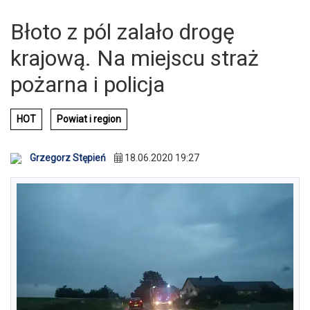
Błoto z pól zalało drogę
krajową. Na miejscu straż
pożarna i policja
HOT
Powiat i region
Grzegorz Stępień
18.06.2020 19:27