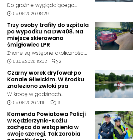
terenem ze strony sieci Dino, do
Do groźnie wyglądającego
postępowania nie zgłosił się
zdarzenia drogowego doszło w
Data dodania artykułu:
05.08.2026 08:29
żaden oferent.
środę rano w Koźlu. Około
Trzy osoby trafiły do szpitala
godziny 6:30 kierujący
po wypadku na DW408. Na
samochodem marki Honda
miejsce skierowano
zjechał z drogi i uderzył w
śmigłowiec LPR
sygnalizator świetlny.
Znane są wstępne okoliczności
zdarzenia drogowego, do
Data dodania artykułu:
Liczba komentarzy artykułu:
03.08.2026 15:52
2
którego doszło około godziny
Czarny worek dryfował po
14:30 na drodze wojewódzkiej nr
Kanale Gliwickim. W środku
408 pomiędzy Starym Koźlem a
znaleziono zwłoki psa
Bierawą.
W środę w godzinach
popołudniowych służby zostały
Data dodania artykułu:
Liczba komentarzy artykułu:
05.08.2026 21:16
6
zadysponowane nad Kanał
Komenda Powiatowa Policji
Gliwicki po zgłoszeniu od
w Kędzierzynie-Koźlu
zaniepokojonego świadka.
zachęca do wstąpienia w
Osoba zgłaszająca zauważyła
swoje szeregi. Tak zarabia
unoszący się na wodzie czarny