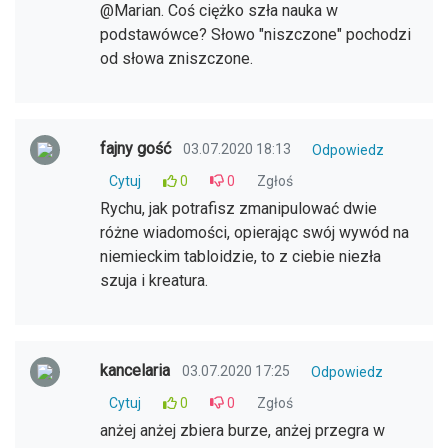
@Marian. Coś ciężko szła nauka w
podstawówce? Słowo "niszczone" pochodzi
od słowa zniszczone.
fajny gość
03.07.2020 18:13
Odpowiedz
Cytuj
0
0
Zgłoś
Rychu, jak potrafisz zmanipulować dwie
różne wiadomości, opierając swój wywód na
niemieckim tabloidzie, to z ciebie niezła
szuja i kreatura.
kancelaria
03.07.2020 17:25
Odpowiedz
Cytuj
0
0
Zgłoś
anżej anżej zbiera burze, anżej przegra w