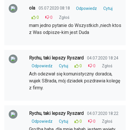
ola
05.07.2020 08:18
Odpowiedz
Cytuj
0
0
Zgłoś
mam jedno pytanie do Wszystkich ,niech ktos
z Was odpisze-kim jest Duda
Rychu, taki lepszy Ryszard
04.07.2020 18:24
Odpowiedz
Cytuj
0
0
Zgłoś
Ach odezwał się komunistyczny doradca,
wujek SBrada, mój dziadek pozdrawia kolegę
z firmy.
Rychu, taki lepszy Ryszard
04.07.2020 18:22
Odpowiedz
Cytuj
0
0
Zgłoś
Groźba haha, dla mnie hahah, jestem wyjęty