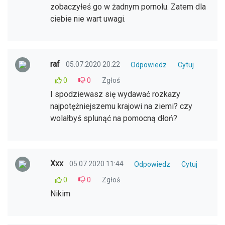
zobaczyłeś go w żadnym pornolu. Zatem dla
ciebie nie wart uwagi.
raf
05.07.2020 20:22
Odpowiedz
Cytuj
0
0
Zgłoś
I spodziewasz się wydawać rozkazy
najpotężniejszemu krajowi na ziemi? czy
wolałbyś splunąć na pomocną dłoń?
Xxx
05.07.2020 11:44
Odpowiedz
Cytuj
0
0
Zgłoś
Nikim