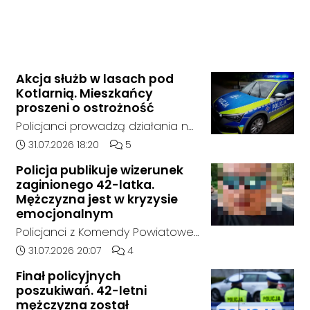
Akcja służb w lasach pod
Kotlarnią. Mieszkańcy
proszeni o ostrożność
Policjanci prowadzą działania na
terenie kompleksów leśnych w
Data dodania artykułu:
Liczba komentarzy artykułu:
31.07.2026 18:20
5
rejonie gminy Bierawa. Jak udało
Policja publikuje wizerunek
nam się ustalić, funkcjonariusze
zaginionego 42-latka.
poszukują mężczyzny, który może
Mężczyzna jest w kryzysie
posiadać niebezpieczne
emocjonalnym
narzędzie, nieoficjalnie broń i
Policjanci z Komendy Powiatowej
stanowić zagrożenie dla osób
Policji w Kędzierzynie-Koźlu
Data dodania artykułu:
Liczba komentarzy artykułu:
31.07.2026 20:07
4
postronnych.
poszukują zaginionego 42-latka,
Finał policyjnych
który jest w kryzysie
poszukiwań. 42-letni
emocjonalnym i może chcieć
mężczyzna został