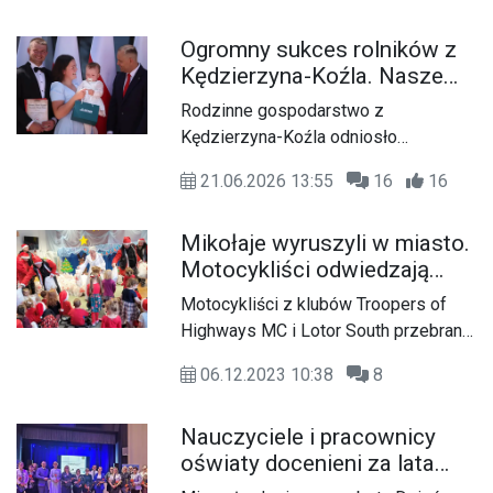
Ogromny sukces rolników z
Kędzierzyna-Koźla. Nasze
gospodarstwo na podium
Rodzinne gospodarstwo z
krajowej AgroLigi 2025
Kędzierzyna-Koźla odniosło
gigantyczny sukces w ogólnopolskim
21.06.2026 13:55
16
16
konkursie AgroLiga 2025. Grażyna i
Daniel Szmidtko oraz Laurencja i
Mikołaje wyruszyli w miasto.
Dawid Sobota zostali uhonorowani
Motocykliści odwiedzają
tytułem Pierwszego Wicemistrza
dzieci. Towarzyszy im
Krajowego, a prestiżową nagrodę
Motocykliści z klubów Troopers of
prezydent Sabina
odebrali podczas uroczystej gali
Highways MC i Lotor South przebrani
Nowosielska w stroju
zorganizowanej w Pałacu
w stroje Świętego Mikołaja
królowej śniegu
Prezydenckim.
06.12.2023 10:38
8
odwiedzają dzieci z różnych
placówek w naszym mieście. W tym
Nauczyciele i pracownicy
roku zostanie rozdanych aż 700
oświaty docenieni za lata
paczek. Rozglądajcie się za wielkim
ciężkiej pracy. Odebrali
Mikołajem na przyczepie. Ekipie w