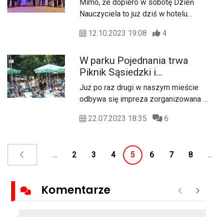
Mimo, że dopiero w sobotę Dzień
nagrody starosty powiatu
skórach towarzyszy królowa śniegu,
Nauczyciela to już dziś w hotelu
kędzierzyńsko-kozielskiego
czyli prezydent Sabina Nowosielska.
"Solidaris" świętują pracownicy
12.10.2023 19:08
4
oświaty odbierając odznaczenia za
lata swojej pracy i zaangażowanie w
W parku Pojednania trwa
nią włożone. Nagrodzono dziesięciu
Piknik Sąsiedzki i
dyrektorów szkół i placówek,
Międzypokoleniowy.
piętnastu nauczycieli szkół, ale
Już po raz drugi w naszym mieście
Wieczorem koncerty!
również wręczono odznaczenia
odbywa się impreza zorganizowana w
państwowe.
ramach projektu „Dugnad w
22.07.2023 18:35
6
Kędzierzynie-Koźlu”. Piknik rodzinny
ściągnął do parku Pojednania całe
rodziny, nic w tym dziwnego bo
...
2
3
4
5
6
7
8
...
atrakcji naprawdę nie brakuje.
Wieczorem wyjątkowe koncerty!
Komentarze
Poprzednie
Nastę