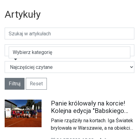
Artykuły
Wybierz kategorię
Filtruj
Reset
Panie królowały na korcie!
Kolejna edycja "Babskiego
Grania" w Kędzierzynie-
Panie rządziły na kortach. Iga Światek
Koźlu. ZDJĘCIA
brylowała w Warszawie, a na obiekcie
Tenis CLUB Kędzierzyn-Koźle