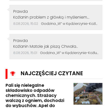
Autor komentarza:
Prawda
Treść komentarza:
Koźlanin problem z główką i myśleniem.
Psychiatra pomoże.
Data dodania komentarza:
Źródło komentarza:
8.08.2026, 15:02
Godzina „W” w Kędzierzynie-Koźlu. Mieszkańcy uczcili pamięć powstańców warszawskich
Autor komentarza:
Prawda
Treść komentarza:
Koźlanin Matole jak piszą Chwała
Bohaterom to naszym, którzy zginęli w
Data dodania komentarza:
Źródło komentarza:
8.08.2026, 15:01
Godzina „W” w Kędzierzynie-Koźlu. Mieszkańcy uczcili pamięć powstańców warszawskich
Powstaniu Warszawskim. Głąbie i nie wyzywaj
innych, bo sam jesteś dzbanem.
NAJCZĘŚCIEJ CZYTANE
Pali się nielegalne
składowisko odpadów
chemicznych. Strażacy
walczą z ogniem, dochodzi
do wybuchów. Apel do