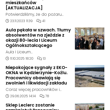
mieszkańców
[AKTUALIZACJA]
Potwierdziliśmy, że do pożaru
doszło w hali, w której nielegalnie
Data dodania artykułu:
Liczba komentarzy artykułu:
23.11.2023 11:39
41
składowane były odpady
Aula pękała w szwach. Tłumy
chemiczne.
absolwentów na zjeździe z
okazji 80-lecia I Liceum
Ogólnokształcącego
Aula I Liceum
Ogólnokształcącego im. Henryka
Data dodania artykułu:
Liczba komentarzy artykułu:
11.10.2025 18:20
13
Sienkiewicza w Kędzierzynie-Koźlu
Niepokojące sygnały z EKO-
w sobotnie przedpołudnie
OKNA w Kędzierzynie-Koźlu.
dosłownie pękała w szwach. Na
Pracownicy obawiają się
wyjątkowy zjazd absolwentów z
zwolnień i likwidacji zakładu
okazji jubileuszu 80-lecia szkoły
Coraz więcej pracowników i
przyjechali ludzie z różnych
mieszkańców zgłasza się do
Data dodania artykułu:
Liczba komentarzy artykułu:
29.06.2025 14:14
78
zakątków Polski i świata. W tym
naszej redakcji, alarmując o
roku zarejestrowało się ponad
Sklep Leclerc zostanie
niepokojącej sytuacji w zakładzie