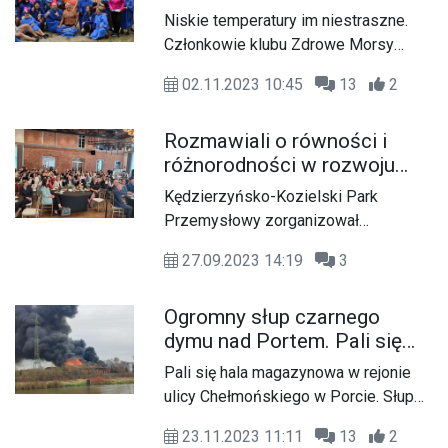
doniesienia o zwolnieniach
przyjaciółmi. Ponad 100
Niskie temperatury im niestraszne.
grupowych, choć jednocześnie
osób weszło do zimnej wody.
Członkowie klubu Zdrowe Morsy
przyznaje, że tylko w czerwcu
ZDJĘCIA
Dębowa Kędzierzyn-Koźle spotkali
współpracę z EKO-OKNAMI
02.11.2023 10:45
13
2
się, aby stawić czoła lodowatej
zakończyły 993 osoby.
wodzie i rozpocząć kolejny sezon
Rozmawiali o równości i
ekstremalnych kąpieli.
różnorodności w rozwoju
firm. Konferencja "Firma 3R"
Kędzierzyńsko-Kozielski Park
Kędzierzyńsko-Kozielskiego
Przemysłowy zorganizował
Parku Przemysłowego
konferencję pod hasłem „Firma 3R –
27.09.2023 14:19
3
równość, różnorodność, rozwój”.
Uczestnicy rozmawiali o rozwoju firm,
Ogromny słup czarnego
o wartościach płynących z wdrażania
dymu nad Portem. Pali się
polityki równości i dobrych praktyk
magazyn. Z ogniem walczą
opierających się na równym
Pali się hala magazynowa w rejonie
duże siły straży pożarnej
traktowaniu pracowników w
ulicy Chełmońskiego w Porcie. Słup
kontekście ścieżki kariery, czy płac.
czarnego dymu widoczny jest z wielu
23.11.2023 11:11
13
2
kilometrów.