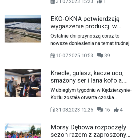
31.07.2023 15:23
1
panowała świetna atmosfera podczas
„Babskie Granie” 2023.
EKO-OKNA potwierdzają
wygaszenie produkcji w
Kędzierzynie-Koźlu! Firma
Ostatnie dni przynoszą coraz to
wydała oficjalny komunikat
nowsze doniesienia na temat trudnej
sytuacji w EKO-OKNACH. Firma
10.07.2025 10:53
39
zatrudniająca ponad 15 tysięcy osób
potwierdziła wygaszenia produkcji na
Knedle, gulasz, kacze udo,
terenie zakładu znajdującego się w
smażony ser i lana kofola.
Kędzierzynie-Koźlu. Reorganizacja
Ceska hospoda u Czechofila
obejmuje również wstrzymanie części
W ubiegłym tygodniu w Kędzierzynie-
już otwarta!
zaplanowanych inwestycji oraz
Koźlu została otwarta czeska
zmiany w zakresie wynagradzania i
restauracja. Prowadzi ją pochodzący
innych aspektów dotyczących
31.08.2023 12:25
16
4
z naszego miasta Jacek Szaraniec,
pracowników, w tym m.in. organizacji
który opowie o tym, co dobrego
transportu. Jednocześnie w swoim
Morsy Dębowa rozpoczęły
można zjeść w czeskiej gospodzie.
komunikacie spółka dementuje
sezon razem z zaproszonymi