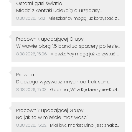
Autor komentarza:
Ostatni gasi światło
Treść komentarza:
Młodzi z kentaki uciekają a urzędasy
otwierają alejki nic nieznaczące dla rozwoju
Data dodania komentarza:
Źródło komentarza:
8.08.2026, 15:12
Mieszkańcy mogą już korzystać z powiększonego parku w Śródmieściu. Są nowe alejki i ławki
miasta.No moje gratulacje 👌👍
Autor komentarza:
Pracownik upadającej Grupy
Treść komentarza:
W wawie biorą 1.5 banki za spacery po lesie
u nas ile
Data dodania komentarza:
Źródło komentarza:
8.08.2026, 15:06
Mieszkańcy mogą już korzystać z powiększonego parku w Śródmieściu. Są nowe alejki i ławki
Autor komentarza:
Prawda
Treść komentarza:
Dlaczego wyzywasz innych od troli, sam
jesteś tępy. Życzę więcej rozumu.
Data dodania komentarza:
Źródło komentarza:
8.08.2026, 15:03
Godzina „W” w Kędzierzynie-Koźlu. Mieszkańcy uczcili pamięć powstańców warszawskich
Autor komentarza:
Pracownik upadającej Grupy
Treść komentarza:
No jak to w mieście mozliwosci
Data dodania komentarza:
Źródło komentarza:
8.08.2026, 15:02
Miał być market Dino, jest znak zapytania. Przetarg na działkę przy szkole zakończył się bez ofert