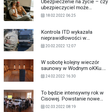
Ubezpieczenie na życie – czy
ubezpieczyciel może
odmówić zawarcia umowy?
18.02.2022 06:25
Kontrola ITD wykazała
nieprawidłowości w
transporcie przesyłek
20.02.2022 12:07
kurierskich
W sobotę kolejny wieczór
saunowy w Wodnym oKKu.
W planie aż pięć seansów
24.02.2022 16:30
To będzie intensywny rok w
Cisowej. Powstanie nowe
przedszkole, miasto
02.03.2022 08:19
rozbuduje też remizę