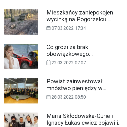
Mieszkańcy zaniepokojeni
wycinką na Pogorzelcu.
Nadleśnictwo zapewnia, że
07.03.2022 17:34
znikają tylko chore i
zagrażające bezpieczeństwu
drzewa
Co grozi za brak
obowiązkowego
ubezpieczenia OC?
22.03.2022 07:07
Powiat zainwestował
mnóstwo pieniędzy w
kształcenie zawodowe.
28.03.2022 08:50
Modernizacja 5 pracowni
Maria Skłodowska-Curie i
Ignacy Łukasiewicz pojawili