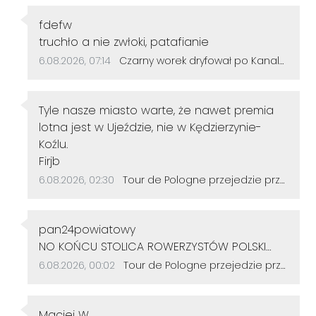
Autor komentarza:
fdefw
Treść komentarza:
truchło a nie zwłoki, patafianie
Data dodania komentarza:
Źródło komentarza:
6.08.2026, 07:14
Czarny worek dryfował po Kanale Gliwickim. W środku znaleziono zwłoki psa
Autor komentarza:
Tyle nasze miasto warte, że nawet premia
lotna jest w Ujeździe, nie w Kędzierzynie-
Koźlu.
Treść komentarza:
Firjb
Data dodania komentarza:
Źródło komentarza:
6.08.2026, 02:30
Tour de Pologne przejedzie przez Sławięcice. Kierowców czekają czasowe utrudnienia
Autor komentarza:
pan24powiatowy
Treść komentarza:
NO KOŃCU STOLICA ROWERZYSTÓW POLSKI
/EUROPY ALE CZY TEŻ EU OTO JEST PYTANIE
Data dodania komentarza:
Źródło komentarza:
6.08.2026, 00:02
Tour de Pologne przejedzie przez Sławięcice. Kierowców czekają czasowe utrudnienia
ZATEM DUŻO ZOSTAŁO DO TEGO BY
ZREALIZOWAĆ TRAS ROWEROWYCH WIĘCEJ PO
Autor komentarza:
PARKACH LASACH TAK SAMO ,LASY BY MIAŁY
Maciej W