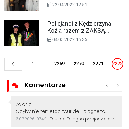
się w "Dziewiętnastce" i
22.04.2022 12:51
zarażali dzieci miłością do
chemii
Policjanci z Kędzierzyna-
Koźla razem z ZAKSĄ
namawiają do noszenia
04.05.2022 16:35
odblasków. WIDEO
1
...
2269
2270
2271
2272
Komentarze
Poprzednie
Nastę
Autor komentarza:
Zalesie
Treść komentarza:
Gdyby nie ten etap tour de Pologne,to
droga w Lichyni dalej straszyła by dziurami
Data dodania komentarza:
Źródło komentarza:
6.08.2026, 07:42
Tour de Pologne przejedzie przez Sławięcice. Kierowców czekają czasowe utrudnienia
jak ser szwajcarski(przez następne 100 lat 😁)