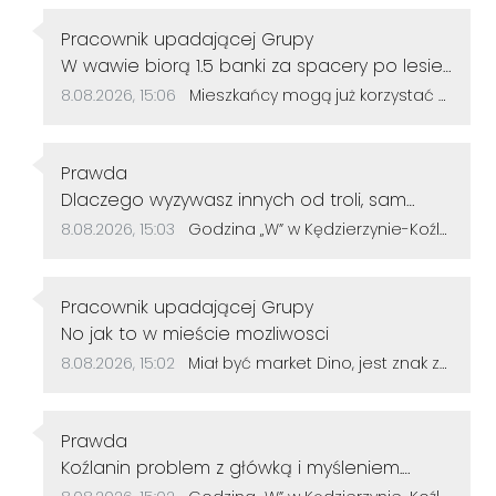
Autor komentarza:
Pracownik upadającej Grupy
Treść komentarza:
W wawie biorą 1.5 banki za spacery po lesie
u nas ile
Data dodania komentarza:
Źródło komentarza:
8.08.2026, 15:06
Mieszkańcy mogą już korzystać z powiększonego parku w Śródmieściu. Są nowe alejki i ławki
Autor komentarza:
Prawda
Treść komentarza:
Dlaczego wyzywasz innych od troli, sam
jesteś tępy. Życzę więcej rozumu.
Data dodania komentarza:
Źródło komentarza:
8.08.2026, 15:03
Godzina „W” w Kędzierzynie-Koźlu. Mieszkańcy uczcili pamięć powstańców warszawskich
Autor komentarza:
Pracownik upadającej Grupy
Treść komentarza:
No jak to w mieście mozliwosci
Data dodania komentarza:
Źródło komentarza:
8.08.2026, 15:02
Miał być market Dino, jest znak zapytania. Przetarg na działkę przy szkole zakończył się bez ofert
Autor komentarza:
Prawda
Treść komentarza:
Koźlanin problem z główką i myśleniem.
Psychiatra pomoże.
Data dodania komentarza:
Źródło komentarza: