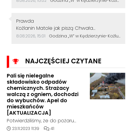
8.08.2026, 15:02
Godzina „W” w Kędzierzynie-Koźlu. Mieszkańcy uczcili pamięć powstańców warszawskich
Autor komentarza:
Prawda
Treść komentarza:
Koźlanin Matole jak piszą Chwała
Bohaterom to naszym, którzy zginęli w
Data dodania komentarza:
Źródło komentarza:
8.08.2026, 15:01
Godzina „W” w Kędzierzynie-Koźlu. Mieszkańcy uczcili pamięć powstańców warszawskich
Powstaniu Warszawskim. Głąbie i nie wyzywaj
innych, bo sam jesteś dzbanem.
NAJCZĘŚCIEJ CZYTANE
Pali się nielegalne
składowisko odpadów
chemicznych. Strażacy
walczą z ogniem, dochodzi
do wybuchów. Apel do
mieszkańców
[AKTUALIZACJA]
Potwierdziliśmy, że do pożaru
doszło w hali, w której nielegalnie
Data dodania artykułu:
Liczba komentarzy artykułu:
23.11.2023 11:39
41