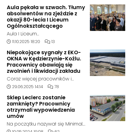
składowane były odpady
Aula pękała w szwach. Tłumy
chemiczne.
absolwentów na zjeździe z
okazji 80-lecia I Liceum
Ogólnokształcącego
Aula I Liceum
Ogólnokształcącego im. Henryka
Data dodania artykułu:
Liczba komentarzy artykułu:
11.10.2025 18:20
13
Sienkiewicza w Kędzierzynie-Koźlu
Niepokojące sygnały z EKO-
w sobotnie przedpołudnie
OKNA w Kędzierzynie-Koźlu.
dosłownie pękała w szwach. Na
Pracownicy obawiają się
wyjątkowy zjazd absolwentów z
zwolnień i likwidacji zakładu
okazji jubileuszu 80-lecia szkoły
Coraz więcej pracowników i
przyjechali ludzie z różnych
mieszkańców zgłasza się do
Data dodania artykułu:
Liczba komentarzy artykułu:
29.06.2025 14:14
78
zakątków Polski i świata. W tym
naszej redakcji, alarmując o
roku zarejestrowało się ponad
Sklep Leclerc zostanie
niepokojącej sytuacji w zakładzie
zamknięty? Pracownicy
1000 uczestników. To największy
EKO-OKNA w Kędzierzynie-Koźlu.
otrzymali wypowiedzenia
zjazd w historii placówki.
Jak wynika z ich relacji, firma
umów
miała w ostatnich tygodniach
Na początku nazywał się Minimal.
rozpocząć proces masowego
Potem jego nazwę zmieniono na
Data dodania artykułu:
Liczba komentarzy artykułu:
10.05.2024 19:08
62