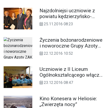
Najzdolniejsi uczniowie z
powiatu kędzierzyńsko-
kozielskiego otrzymali
25.11.2016 08:23
stypendia premiera
Życzenia bożonarodzeniowe
i noworoczne Grupy Azoty
ZAK SA
22.12.2016 10:52
Uczniowie z II Liceum
Ogólnokształcącego włączyli
się w akcję świątecznej
23.12.2016 08:47
pomocy Polakom na Kresach
Kino Konesera w Heliosie:
„Zwierzęta nocy”