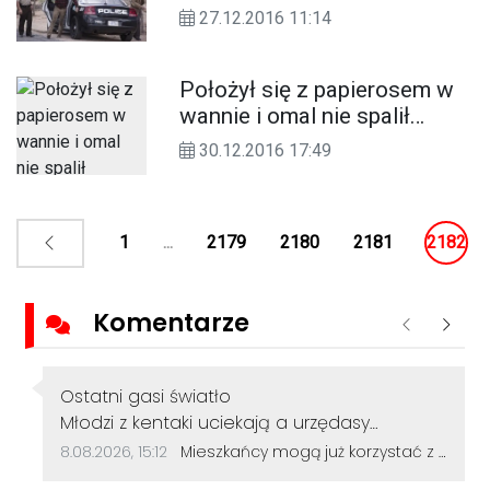
27.12.2016 11:14
Położył się z papierosem w
wannie i omal nie spalił
mieszkania. Nietypowa
30.12.2016 17:49
interwencja w Koźlu
1
...
2179
2180
2181
2182
Komentarze
Poprzednie
Nastę
Autor komentarza:
Ostatni gasi światło
Treść komentarza:
Młodzi z kentaki uciekają a urzędasy
otwierają alejki nic nieznaczące dla rozwoju
Data dodania komentarza:
Źródło komentarza:
8.08.2026, 15:12
Mieszkańcy mogą już korzystać z powiększonego parku w Śródmieściu. Są nowe alejki i ławki
miasta.No moje gratulacje 👌👍