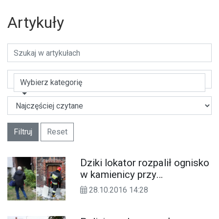
Artykuły
Wybierz kategorię
Filtruj
Reset
Dziki lokator rozpalił ognisko
w kamienicy przy
Grunwaldzkiej.
28.10.2016 14:28
Interweniowała policja i straż
pożarna