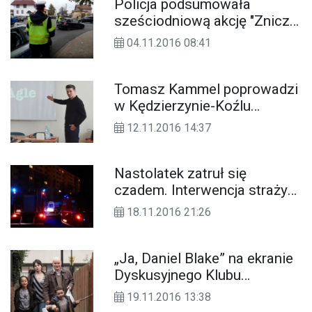
Policja podsumowała
sześciodniową akcję "Znicz
2016". W naszym powiecie
04.11.2016 08:41
było bezpiecznie
Tomasz Kammel poprowadzi
w Kędzierzynie-Koźlu
bezpłatne szkolenie: "Jak
12.11.2016 14:37
gadać, żeby się dogadać"
Nastolatek zatruł się
czadem. Interwencja straży
pożarnej i pogotowia w
18.11.2016 21:26
Śródmieściu
„Ja, Daniel Blake” na ekranie
Dyskusyjnego Klubu
Filmowego w kinie Chemik
19.11.2016 13:38