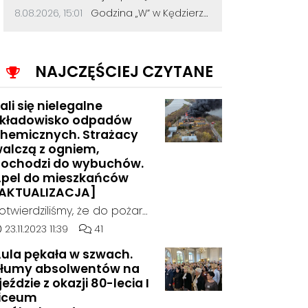
Bohaterom to naszym, którzy zginęli
Data dodania komentarza:
Źródło komentarza:
8.08.2026, 15:01
Godzina „W” w Kędzierzynie-Koźlu. Mieszkańcy uczcili pamięć powstańców warszawskich
w Powstaniu Warszawskim. Głąbie i
nie wyzywaj innych, bo sam jesteś
dzbanem.
NAJCZĘŚCIEJ CZYTANE
ali się nielegalne
kładowisko odpadów
hemicznych. Strażacy
alczą z ogniem,
ochodzi do wybuchów.
pel do mieszkańców
AKTUALIZACJA]
otwierdziliśmy, że do pożaru
oszło w hali, w której
ata dodania artykułu:
Liczba komentarzy artykułu:
23.11.2023 11:39
41
ielegalnie składowane były
ula pękała w szwach.
dpady chemiczne.
łumy absolwentów na
jeździe z okazji 80-lecia I
iceum