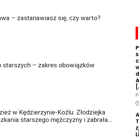
rowa – zastanawiasz się, czy warto?
P
s
c
b starszych – zakres obowiązków
w
d
A
[
P
d
D
n
zież w Kędzierzynie-Koźlu. Złodziejka
A
o
zkania starszego mężczyzny i zabrała
T
z
L