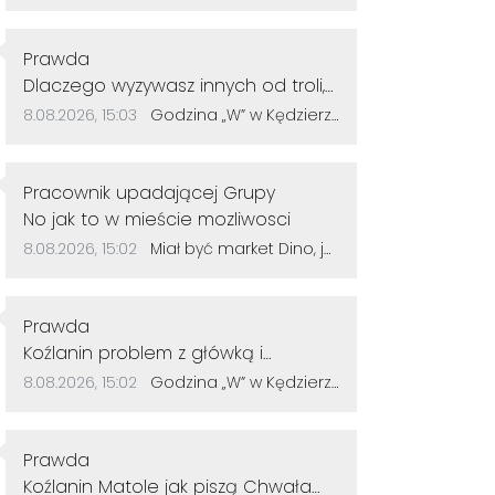
Autor komentarza:
Prawda
Treść komentarza:
Dlaczego wyzywasz innych od troli,
sam jesteś tępy. Życzę więcej
Data dodania komentarza:
Źródło komentarza:
8.08.2026, 15:03
Godzina „W” w Kędzierzynie-Koźlu. Mieszkańcy uczcili pamięć powstańców warszawskich
rozumu.
Autor komentarza:
Pracownik upadającej Grupy
Treść komentarza:
No jak to w mieście mozliwosci
Data dodania komentarza:
Źródło komentarza:
8.08.2026, 15:02
Miał być market Dino, jest znak zapytania. Przetarg na działkę przy szkole zakończył się bez ofert
Autor komentarza:
Prawda
Treść komentarza:
Koźlanin problem z główką i
myśleniem. Psychiatra pomoże.
Data dodania komentarza:
Źródło komentarza:
8.08.2026, 15:02
Godzina „W” w Kędzierzynie-Koźlu. Mieszkańcy uczcili pamięć powstańców warszawskich
Autor komentarza:
Prawda
Treść komentarza:
Koźlanin Matole jak piszą Chwała