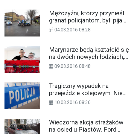
Mężczyźni, którzy przynieśli
granat policjantom, byli pijani.
Grożą im trzy lata więzienia
04.03.2016 08:28
Marynarze będą kształcić się
na dwóch nowych łodziach,
powstanie też pracownia
09.03.2016 08:48
siłowni okrętowych
Tragiczny wypadek na
przejeździe kolejowym. Nie
żyje 39-letni mężczyzna
10.03.2016 08:36
Wieczorna akcja strażaków
na osiedlu Piastów. Ford