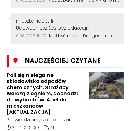
6.08.2026, 11:59
Plac zabaw zmieni się w krainę małych odkrywców. Główną atrakcją będzie galeon
Autor komentarza:
mieszkaniec willi
Treść komentarza:
Udowadniasz żeś bez edukacji
podstawowej...
Data dodania komentarza:
Źródło komentarza:
6.08.2026, 10:27
Miał być market Dino, jest znak zapytania. Przetarg na działkę przy szkole zakończył się bez ofert
NAJCZĘŚCIEJ CZYTANE
Pali się nielegalne
składowisko odpadów
chemicznych. Strażacy
walczą z ogniem, dochodzi
do wybuchów. Apel do
mieszkańców
[AKTUALIZACJA]
Potwierdziliśmy, że do pożaru
doszło w hali, w której nielegalnie
Data dodania artykułu:
Liczba komentarzy artykułu:
23.11.2023 11:39
41