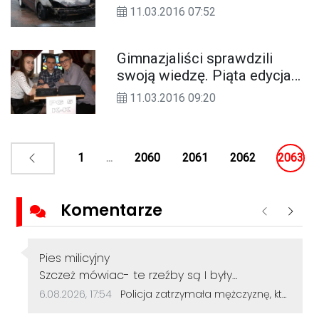
zapalił się podczas jazdy.
11.03.2016 07:52
ZDJĘCIA
Gimnazjaliści sprawdzili
swoją wiedzę. Piąta edycja
konkursu „Chemiczna
11.03.2016 09:20
Głowa”. ZDJĘCIA
1
...
2060
2061
2062
2063
Komentarze
Poprzednie
Nastę
Autor komentarza:
Pies milicyjny
Treść komentarza:
Szczeż mówiac- te rzeźby są I były
szkaradne. Chociaż teraz mają ciekawą
Data dodania komentarza:
Źródło komentarza:
6.08.2026, 17:54
Policja zatrzymała mężczyznę, który dewastował koziołki siekierą! Odcięte elementy zakopał w ogródku
historię kryminalną. Można ją powiązać z