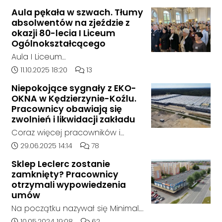
składowane były odpady
Aula pękała w szwach. Tłumy
chemiczne.
absolwentów na zjeździe z
okazji 80-lecia I Liceum
Ogólnokształcącego
Aula I Liceum
Ogólnokształcącego im. Henryka
Data dodania artykułu:
Liczba komentarzy artykułu:
11.10.2025 18:20
13
Sienkiewicza w Kędzierzynie-Koźlu
Niepokojące sygnały z EKO-
w sobotnie przedpołudnie
OKNA w Kędzierzynie-Koźlu.
dosłownie pękała w szwach. Na
Pracownicy obawiają się
wyjątkowy zjazd absolwentów z
zwolnień i likwidacji zakładu
okazji jubileuszu 80-lecia szkoły
Coraz więcej pracowników i
przyjechali ludzie z różnych
mieszkańców zgłasza się do
Data dodania artykułu:
Liczba komentarzy artykułu:
29.06.2025 14:14
78
zakątków Polski i świata. W tym
naszej redakcji, alarmując o
roku zarejestrowało się ponad
Sklep Leclerc zostanie
niepokojącej sytuacji w zakładzie
zamknięty? Pracownicy
1000 uczestników. To największy
EKO-OKNA w Kędzierzynie-Koźlu.
otrzymali wypowiedzenia
zjazd w historii placówki.
Jak wynika z ich relacji, firma
umów
miała w ostatnich tygodniach
Na początku nazywał się Minimal.
rozpocząć proces masowego
Potem jego nazwę zmieniono na
Data dodania artykułu:
Liczba komentarzy artykułu:
10.05.2024 19:08
62