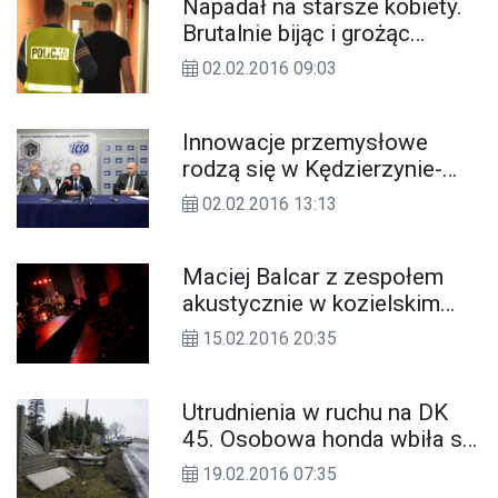
Napadał na starsze kobiety.
Brutalnie bijąc i grożąc
śmiercią rabował im
02.02.2016 09:03
oszczędności
Innowacje przemysłowe
rodzą się w Kędzierzynie-
Koźlu. Współpraca Grupy
02.02.2016 13:13
Azoty ZAK z ICSO
Maciej Balcar z zespołem
akustycznie w kozielskim
Domu Kultury. Zdjęcia z
15.02.2016 20:35
koncertu
Utrudnienia w ruchu na DK
45. Osobowa honda wbiła się
w betonowy płot. ZDJĘCIA
19.02.2016 07:35