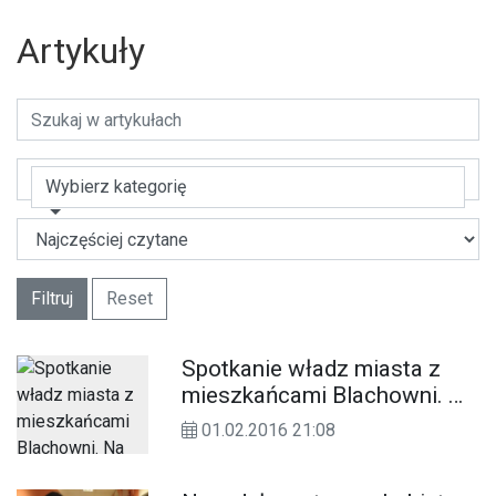
Artykuły
Wybierz kategorię
Filtruj
Reset
Spotkanie władz miasta z
mieszkańcami Blachowni. Na
tapecie cena ciepła i
01.02.2016 21:08
oświetlenie terenu
rekreacyjnego