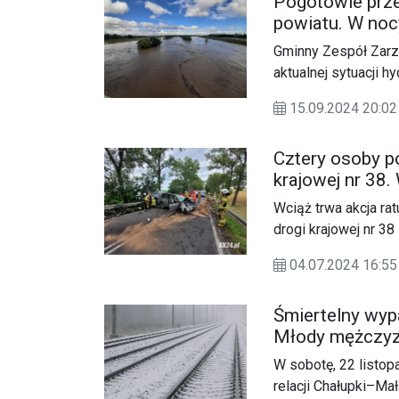
Pogotowie prz
powiatu. W noc
Gminny Zespół Zar
aktualnej sytuacji h
o godzinie 15:00, ud
15.09.2024 20:
odpowiedzialnych 
uczestniczyli staro
Cztery osoby 
komendanci policji 
krajowej nr 38
na Sejm RP oraz pr
Wciąż trwa akcja ra
drogi krajowej nr 3
16 doszło do wypad
04.07.2024 16:
Śmiertelny wyp
Młody mężczyz
W sobotę, 22 listop
relacji Chałupki–Ma