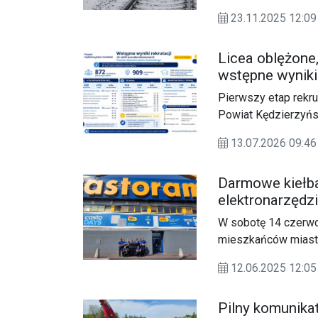
ze wstępnych ustale
23.11.2025 12:
chwili przejazdu skł
śmierć na miejscu.
Licea oblężone
wstępne wyniki 
Pierwszy etap rekr
Powiat Kędzierzyńs
tegorocznych absol
13.07.2026 09:
którzy wskazali dan
jeszcze ostateczneg
Darmowe kiełba
komisje rekrutacyjn
elektronarzędz
15.00 zostaną opubl
piknik
przez uczniów woli 
W sobotę 14 czerwc
mieszkańców miasta 
12.06.2025 12:
Pilny komunikat