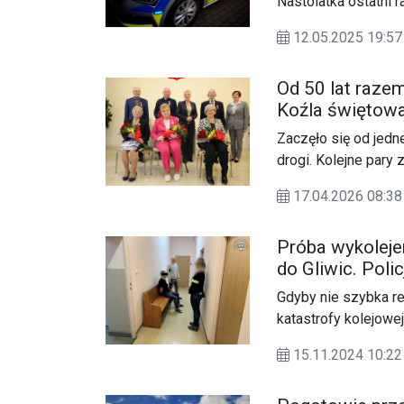
Nastolatka ostatni r
Osoby posiadające j
12.05.2025 19:
proszone są o konta
Kędzierzyna-Koźla lu
Od 50 lat razem
Koźla świętowa
Zaczęło się od jedn
drogi. Kolejne pary
„Złotych Godów”.
17.04.2026 08:
Próba wykoleje
do Gliwic. Poli
Gdyby nie szybka r
katastrofy kolejowe
Intercity, relacji R
15.11.2024 10:
stacji Kędzierzyn-K
napotkał na torach 