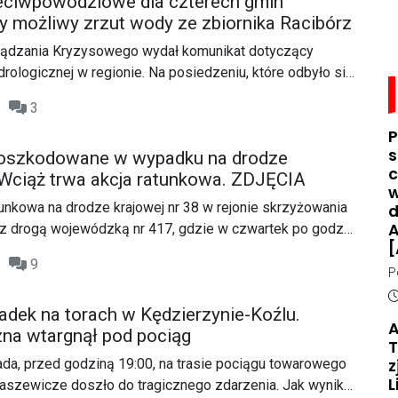
eciwpowodziowe dla czterech gmin
y możliwy zrzut wody ze zbiornika Racibórz
ządzania Kryzysowego wydał komunikat dotyczący
ydrologicznej w regionie. Na posiedzeniu, które odbyło się
ział wzięli przedstawiciele władz lokalnych i służb
02
3
za bezpieczeństwo mieszkańców. W naradzie
P
sta, zastępca prezydenta miasta, wójtowie gmin,
s
poszkodowane w wypadku na drodze
i straży pożarnej. Posiedzenie obserwowali także poseł
c
. Wciąż trwa akcja ratunkowa. ZDJĘCIA
zewodniczący Rady Miasta.
w
tunkowa na drodze krajowej nr 38 w rejonie skrzyżowania
d
A
8 z drogą wojewódzką nr 417, gdzie w czwartek po godz.
[
ku.
55
9
P
d
D
adek na torach w Kędzierzynie-Koźlu.
n
A
na wtargnął pod pociąg
o
T
ada, przed godziną 19:00, na trasie pociągu towarowego
z
L
łaszewicze doszło do tragicznego zdarzenia. Jak wynika