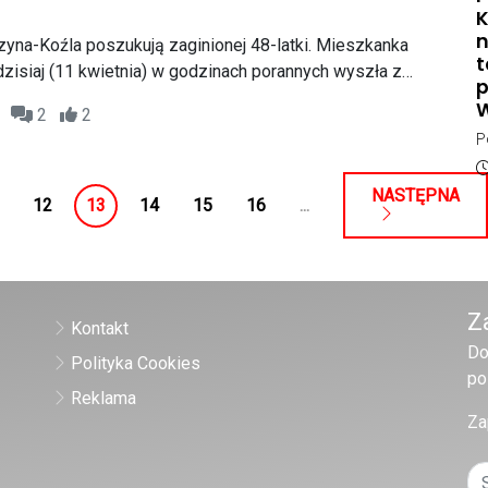
j
K
u
s
n
rzyna-Koźla poszukują zaginionej 48-latki. Mieszkanka
p
z
t
zisiaj (11 kwietnia) w godzinach porannych wyszła z
z
1
p
) i do chwili obecnej nie powróciła do
p
n
13
2
2
e nawiązała kontaktu z rodziną.
J
z
P
d
p
D
w
T
NASTĘPNA
p
12
13
14
15
16
...
p
p
W
p
K
Z
Kontakt
Do
Polityka Cookies
po
Reklama
Za