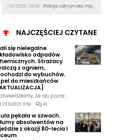
cialo tez wykąpać jak dupe zal
Data dodania komentarza:
Źródło komentarza:
7.08.2026, 08:36
Policja zatrzymała mężczyznę, który dewastował koziołki siekierą! Odcięte elementy zakopał w ogródku
ściska!
NAJCZĘŚCIEJ CZYTANE
ali się nielegalne
kładowisko odpadów
hemicznych. Strażacy
alczą z ogniem,
ochodzi do wybuchów.
pel do mieszkańców
AKTUALIZACJA]
otwierdziliśmy, że do pożaru
oszło w hali, w której
ata dodania artykułu:
Liczba komentarzy artykułu:
23.11.2023 11:39
41
ielegalnie składowane były
ula pękała w szwach.
dpady chemiczne.
łumy absolwentów na
jeździe z okazji 80-lecia I
iceum