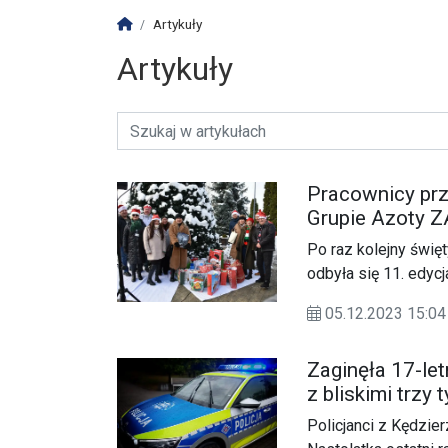
Strona główna
Artykuły
Artykuły
Pracownicy przy
Grupie Azoty Z
słodkości”
Po raz kolejny święt
odbyła się 11. edyc
której pracownicy fi
05.12.2023 15:
opiekuńczych.
Zaginęła 17-let
z bliskimi trzy
Policjanci z Kędzier