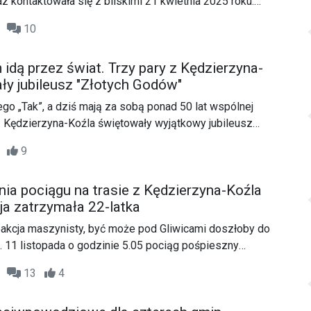
az kontaktowała się z bliskimi 21 kwietnia 2025 roku.
akiekolwiek informacje o miejscu pobytu zaginionej,
57
10
kt osobisty lub telefoniczny z funkcjonariuszami z
b z najbliższą jednostką na terenie całego kraju.
 idą przez świat. Trzy pary z Kędzierzyna-
ły jubileusz "Złotych Godów"
ego „Tak”, a dziś mają za sobą ponad 50 lat wspólnej
 z Kędzierzyna-Koźla świętowały wyjątkowy jubileusz
38
9
nia pociągu na trasie z Kędzierzyna-Koźla
cja zatrzymała 22-latka
eakcja maszynisty, być może pod Gliwicami doszłoby do
j. 11 listopada o godzinie 5.05 pociąg pośpieszny
acibórz–Olsztyn, około 25 minut po tym jak wyjechał ze
22
13
4
oźle, zbliżając się do miejscowości Rzeczyce (śląskie),
przeszkodę i hamował awaryjnie.