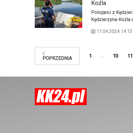
Koźla
Policjanci z Kędzie
Kędzierzyna-Koźla d
miejsca zamieszkania (Osiedle Zachód
11.04.2024 14:
domu, jak również ni
1
...
10
11
POPRZEDNIA