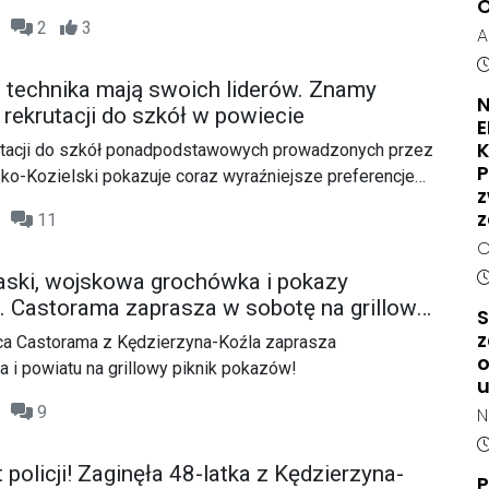
O
ń policji, młody mężczyzna wtargnął na torowisko w
09
2
3
A
adu towarowego. Siła uderzenia była tak duża, że poniósł
O
D
H
, technika mają swoich liderów. Znamy
N
K
rekrutacji do szkół w powiecie
s
K
utacji do szkół ponadpodstawowych prowadzonych przez
d
P
ko-Kozielski pokazuje coraz wyraźniejsze preferencje
N
z
wentów szkół podstawowych. Dane dotyczą kandydatów,
a
z
46
11
y oddział jako pierwszy wybór, dlatego nie stanowią
j
C
o wyniku naboru. Rekrutacja nadal trwa – do 13 lipca
p
m
D
ski, wojskowa grochówka i pokazy
e weryfikują dokumenty kandydatów, a 15 lipca o godz.
z
n
i. Castorama zaprasza w sobotę na grillowy
ikowane ostateczne listy przyjętych po potwierdzeniu
S
t
n
podjęcia nauki.
z
a Castorama z Kędzierzyna-Koźla zaprasza
p
z
o
i powiatu na grillowy piknik pokazów!
n
K
p
z
05
9
N
o
M
D
r
z
 policji! Zaginęła 48-latka z Kędzierzyna-
m
P