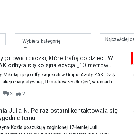
Wybierz kategorię
gotowali paczki, które trafią do dzieci. W
AK odbyła się kolejna edycja „10 metrów
y Mikołaj i jego elfy zagościli w Grupie Azoty ZAK. Dziś
ja akcji charytatywnej „10 metrów słodkości”, w ramach
rmy zbierają słodycze na rzecz lokalnych organizacji
04
3
2
nia Julia N. Po raz ostatni kontaktowała się
 tygodnie temu
zyna-Koźla poszukują zaginionej 17-letniej Julii.