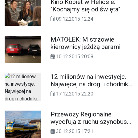
Kino Kobiet w Heliosie:
"Kochajmy się od święta"
09.12.2015 12:24
MATOŁEK: Mistrzowie
kierownicy jeżdżą parami
10.12.2015 20:08
12 milionów na inwestycje.
Najwięcej na drogi i chodniki.
Powiat ma budżet na 2016
17.12.2015 22:20
rok. ZDJĘCIA Z SESJI
Przewozy Regionalne
wycofują z ruchu szynobusy.
Do Nysy dojedziesz
30.12.2015 17:21
autobusem