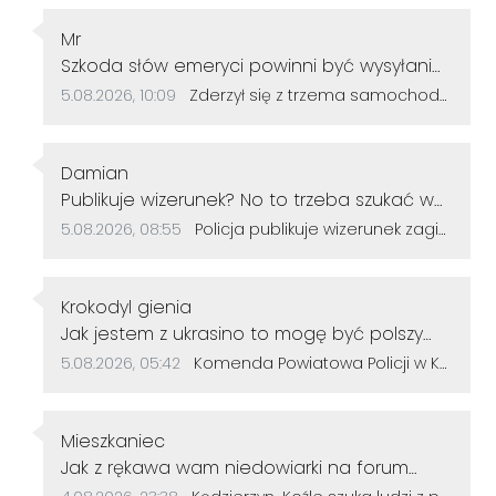
Autor komentarza:
Mr
Treść komentarza:
Szkoda słów emeryci powinni być wysyłani
na ponowne kursy...
Data dodania komentarza:
Źródło komentarza:
5.08.2026, 10:09
Zderzył się z trzema samochodami i kontynuował jazdę. Seria kolizji na Drodze Krajowej nr 40
Autor komentarza:
Damian
Treść komentarza:
Publikuje wizerunek? No to trzeba szukać w
minecraft.
Data dodania komentarza:
Źródło komentarza:
5.08.2026, 08:55
Policja publikuje wizerunek zaginionego 42-latka. Mężczyzna jest w kryzysie emocjonalnym
Autor komentarza:
Krokodyl gienia
Treść komentarza:
Jak jestem z ukrasino to mogę być polszy
bolszy policyst? biorą każdego jak idzie z
Data dodania komentarza:
Źródło komentarza:
5.08.2026, 05:42
Komenda Powiatowa Policji w Kędzierzynie-Koźlu zachęca do wstąpienia w swoje szeregi. Tak zarabia początkujący
ulicy? Paczemu nie mniejaja?
Autor komentarza:
Mieszkaniec
Treść komentarza:
Jak z rękawa wam niedowiarki na forum
sypnę. 1 Transport przez osiedle Piastów
Data dodania komentarza:
Źródło komentarza: