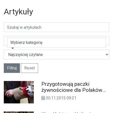
Artykuły
Wybierz kategorię
Filtruj
Reset
Przygotowują paczki
żywnościowe dla Polaków
na Kresach. Każdy może się
30.11.2015 09:21
przyłączyć