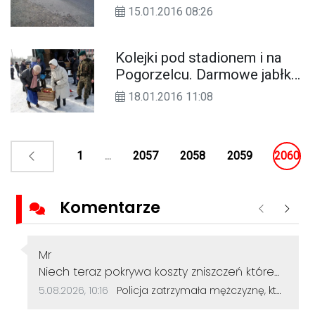
Gliwice ruszy w tym roku
15.01.2016 08:26
Kolejki pod stadionem i na
Pogorzelcu. Darmowe jabłka
rozchodzą się na pniu.
18.01.2016 11:08
ZDJĘCIA
1
...
2057
2058
2059
2060
Komentarze
Poprzednie
Nastę
Autor komentarza:
Mr
Treść komentarza:
Niech teraz pokrywa koszty zniszczeń które
narobił koziołki były wykonywane z pieniędzy
Data dodania komentarza:
Źródło komentarza:
5.08.2026, 10:16
Policja zatrzymała mężczyznę, który dewastował koziołki siekierą! Odcięte elementy zakopał w ogródku
podatników...