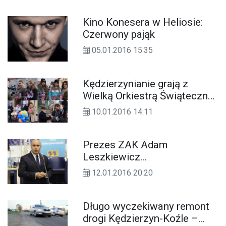
Kino Konesera w Heliosie:
Czerwony pająk
05.01.2016 15:35
Kędzierzynianie grają z
Wielką Orkiestrą Świątecznej
Pomocy. ZDJĘCIA
10.01.2016 14:11
Prezes ZAK Adam
Leszkiewicz
wiceprzewodniczącym
12.01.2016 20:20
Wojewódzkiej Rady Dialogu
Społecznego
Długo wyczekiwany remont
drogi Kędzierzyn-Koźle –